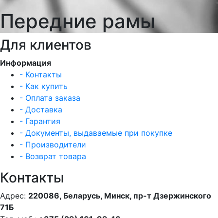
Передние рамы
Для клиентов
Информация
- Контакты
- Как купить
- Оплата заказа
- Доставка
- Гарантия
- Документы, выдаваемые при покупке
- Производители
- Возврат товара
Контакты
Адрес:
220086, Беларусь, Минск, пр-т Дзержинского
71Б