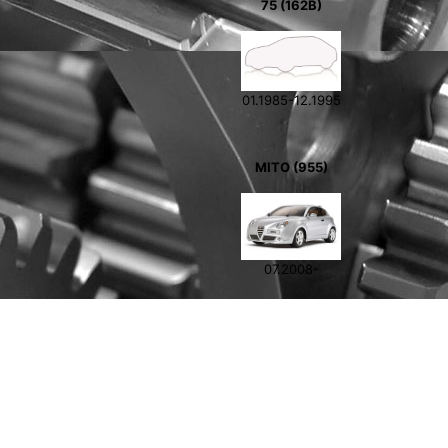
75 (162B)
01.1985-12.1995
MITO (955)
07.2008-