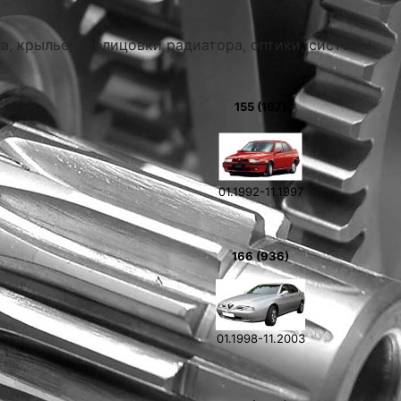
а, крыльев, облицовки радиатора, оптики, системы
155 (167)
01.1992-11.1997
0
166 (936)
01.1998-11.2003