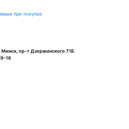
аемые при покупке
 Минск, пр-т Дзержинского 71Б
99-16