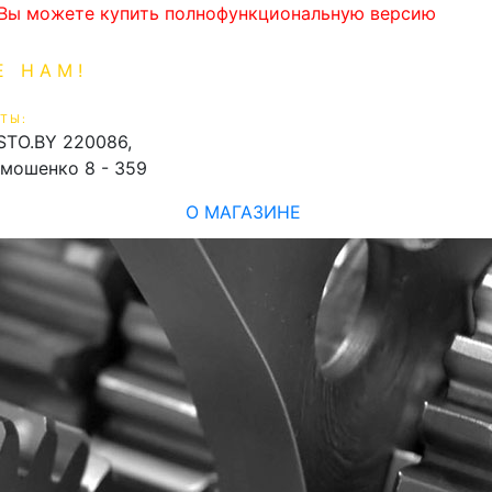
. Вы можете купить полнофункциональную версию
Е НАМ!
1-99-16
0
ТЫ:
shopping_cart
STO.BY
220086,
имошенко 8 - 359
О МАГАЗИНЕ