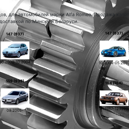
дов, для автомобилей марки Alfa Romeo. Продажа капот
 доставкой по Минску и Беларуси.
147 (937)
147 (937)
10.2000-10.2004
10.2004-05.201
159 (939)
164 (164)
01.1987-12.1997
09.2005-