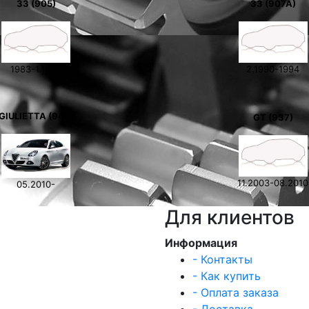
33 (905)
33 (907A)
1983-1.1990
2.1990-1994
GIULIETTA (940)
GT (937)
11.2003-08.2010
05.2010-
Для клиентов
Информация
- Контакты
- Как купить
- Оплата заказа
- Доставка