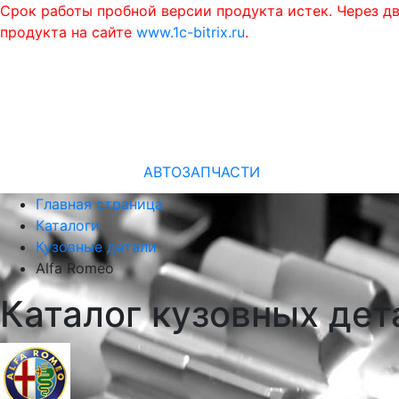
Срок работы пробной версии продукта истек. Через д
продукта на сайте
www.1c-bitrix.ru
.
АВТОЗАПЧАСТИ
Главная страница
Каталоги
Кузовные детали
Alfa Romeo
Каталог кузовных дет