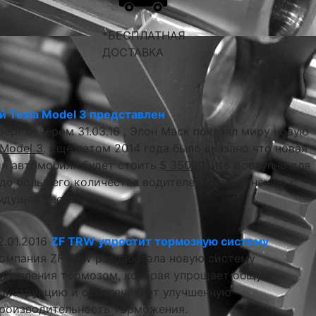
*БЕСПЛАТНАЯ
ДОСТАВКА
 Tesla Model 3 представлен
верг вечером 31.03.16 , Элон Маск показал миру новую
 Model 3
. Еще летом 2014 года было сказано что новая
я автомобиля будет стоить
$ 35000
, что доступно для
до большего количества водителей, по сравнению с
ыдущей тесла.
2.01.2016
ZF TRW упростит тормозную систему
омпания ZF TRW разработала новую систему
правления тормозом, которая упрощает общую
онструкцию и обеспечивает улучшенную
роизводительность торможения.