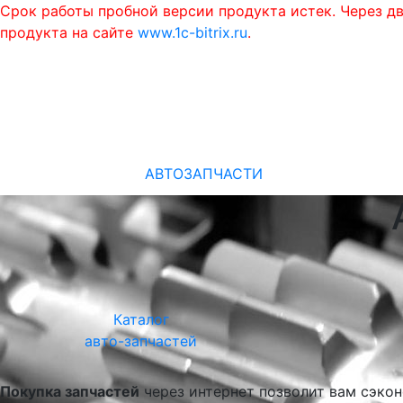
Срок работы пробной версии продукта истек. Через д
продукта на сайте
www.1c-bitrix.ru
.
АВТОЗАПЧАСТИ
Каталог
авто-запчастей
Покупка запчастей
через интернет позволит вам сэконо