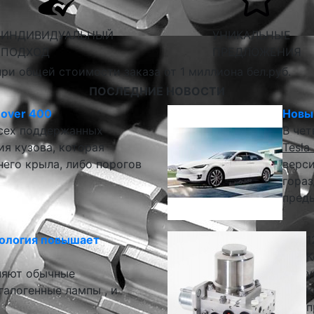
ИНДИВИДУАЛЬНЫЙ
УНИКАЛЬНЫЕ
ПОДХОД
ПРЕДЛОЖЕНИЯ
ри общей стоимости заказа от 1 миллиона бел.руб.
ПОСЛЕДНИЕ НОВОСТИ
Rover 400
Новый
всех поддержанных
В чет
я кузова, которая
Tesla
него крыла, либо порогов
верси
гораз
пред
ология повышает
1
К
няют обычные
у
алогенные лампы , и
к
п