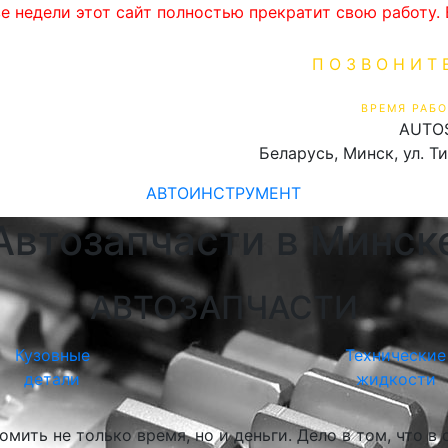
ве недели этот сайт полностью прекратит свою работу
ПОЗВОНИТ
+375 (29) 16
ВРЕМЯ РАБО
AUTO
Пн-Пт 9:00 - 19:00
Беларусь, Минск, ул. Т
АВТОИНСТРУМЕНТ
Автозапчасти в Минск
АВТОЗАПЧАСТИ
Кузовные
Технические
детали
жидкости
мить не только время, но и деньги. Дело в том, что в