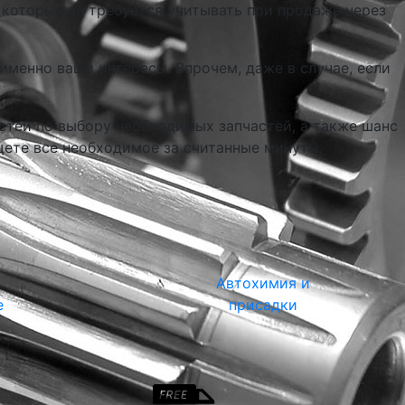
 которые не требуется учитывать при продаже через
именно ваши интересы. Впрочем, даже в случае, если
стей по выбору необходимых запчастей, а также шанс
щете все необходимое за считанные минуты.
Автохимия и
е
присадки