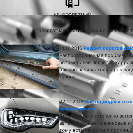
МНОГОЛЕТНИЙ
ОПЫТ
*Бесплатная доставка осуществляется п
14.12.2016
Ремонт порогов на 
Распространенная проблема 
автомобилей является коррози
обычно начинается с арок зад
кузова.
22.01.2016
Светодиодная техн
эффективность
Светодиоды постепенно заме
автомобильные ксеноновые и г
тому есть несколько причин.