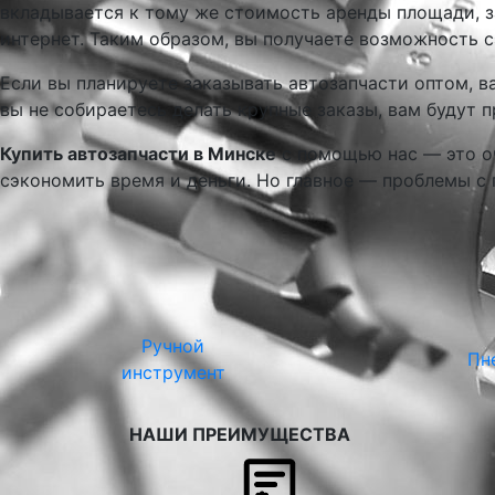
вкладывается к тому же стоимость аренды площади, з
интернет. Таким образом, вы получаете возможность 
Если вы планируете заказывать автозапчасти оптом, в
вы не собираетесь делать крупные заказы, вам будут 
Купить автозапчасти в Минске
с помощью нас — это оч
сэкономить время и деньги. Но главное — проблемы с 
Ручной
Пн
инструмент
НАШИ ПРЕИМУЩЕСТВА