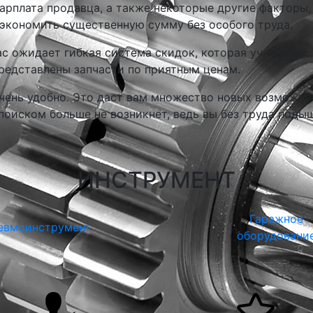
арплата продавца, а также некоторые другие факторы,
сэкономить существенную сумму без особого труда.
ас ожидает гибкая система скидок, которая учитывает 
представлены запчасти по приятным ценам.
ень удобно. Это даст вам множество новых возможно
поиском больше не возникнет, ведь вы без труда поды
ИНСТРУМЕНТ
Гаражное
евмоинструмент
оборудовани