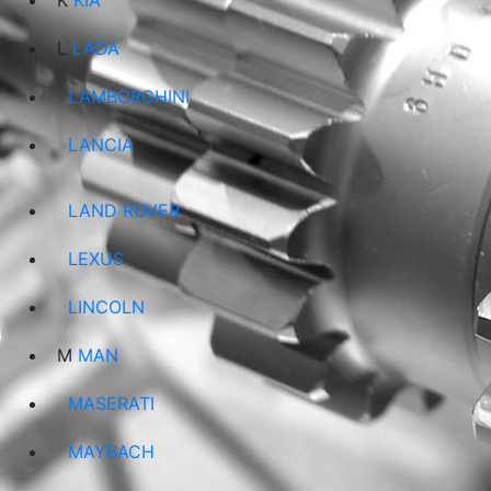
K
KIA
L
LADA
LAMBORGHINI
LANCIA
LAND ROVER
LEXUS
LINCOLN
M
MAN
MASERATI
MAYBACH