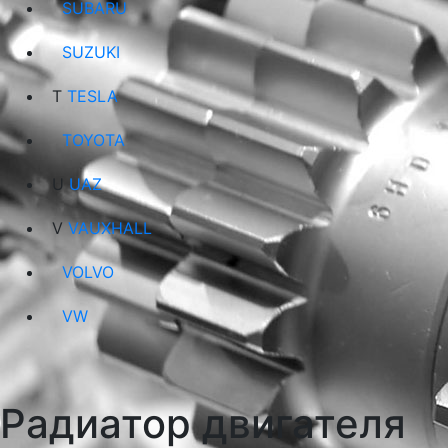
SUBARU
SUZUKI
T
TESLA
TOYOTA
U
UAZ
V
VAUXHALL
VOLVO
VW
Радиатор двигателя