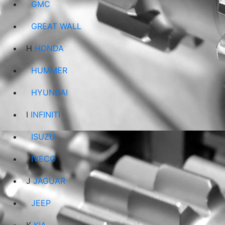
GMC
GREAT WALL
H
HONDA
HUMMER
HYUNDAI
I
INFINITI
ISUZU
IVECO
J
JAGUAR
JEEP