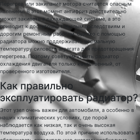
Перегрев или закипание мотора считается опасным
явлением. В этот момент антифриз действительно
может закипеть в охлаждающей системе, а это
приводит к достаточно тяжелым последствиям и
дорогим ремонтным работам. Однако с помощью
радиатора можно поддерживать нормальную
температуру силового агрегата для предотвращения
перегрева. Поэтому советуем купить радиатор
охлаждения двигателя только качественный, от
проверенного изготовителя.
Как правильно
эксплуатировать радиатор?
Этот узел очень важен для автомобиля, а особенно в
наших климатических условиях, где порой
наблюдается как низкая, так и очень высокая
температура воздуха. По этой причине использовать и