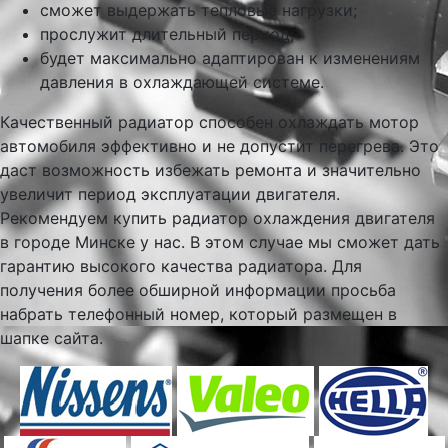
сможет выдержать тепловые нагрузки;
прослужит длительный период;
будет максимально адаптирован к изменениям
давления в охлаждающей системе.
Качественный радиатор способен охлаждать мотор
автомобиля эффективно и не допустит перегрева. Это
даст возможность избежать ремонта и значительно
увеличит период эксплуатации двигателя.
Рекомендуем купить радиатор охлаждения двигателя
в городе Минске у нас. В этом случае мы сможет дать
гарантию высокого качества радиатора. Для
получения более обширной информации просьба
набрать телефонный номер, который размещен в
шапке сайта.