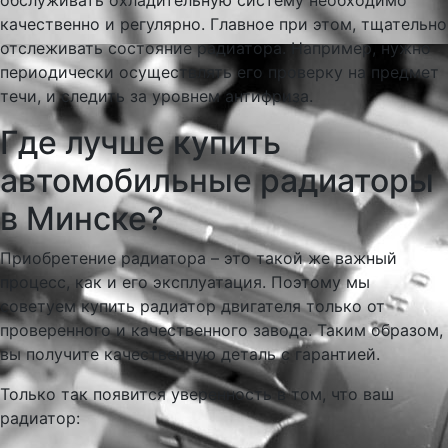
обслуживать охладительную систему необходимо
качественно и регулярно. Главное при этом, тщательно
отслеживать состояние радиатора. Например, нужно
периодически осуществлять его проверку на предмет
течи, и следить за уровнем антифриза.
Где лучше купить
автомобильные радиаторы
в Минске?
Приобретение радиатора – это такой же важный
процесс, как и его эксплуатация. Поэтому мы
советуем купить радиатор двигателя только от
проверенного и качественного завода. Таким образом,
вы получите качественную деталь с гарантией.
Только так появится уверенность в том, что ваш
радиатор: