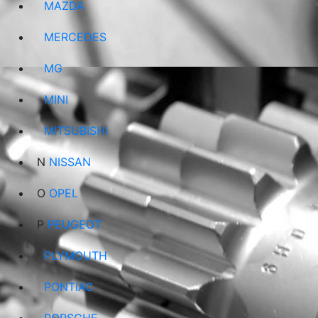
MAZDA
MERCEDES
MG
MINI
MITSUBISHI
N
NISSAN
O
OPEL
P
PEUGEOT
PLYMOUTH
PONTIAC