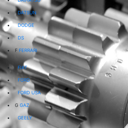
DAIHATSU
DATSUN
DODGE
DS
F
FERRARI
FIAT
FORD
FORD USA
G
GAZ
GEELY