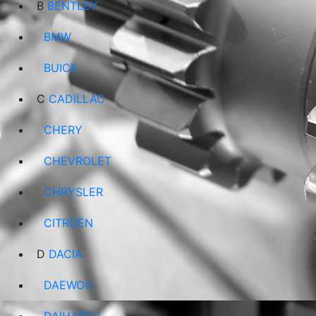
B
BENTLEY
BMW
BUICK
C
CADILLAC
CHERY
CHEVROLET
CHRYSLER
CITROËN
D
DACIA
DAEWOO