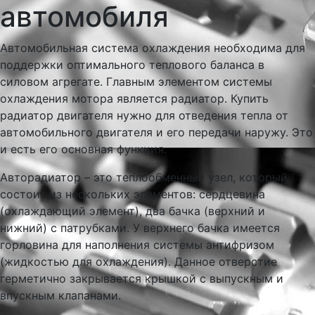
автомобиля
Автомобильная система охлаждения необходима для
поддержки оптимального теплового баланса в
силовом агрегате. Главным элементом системы
охлаждения мотора является радиатор. Купить
радиатор двигателя нужно для отведения тепла от
автомобильного двигателя и его передачи наружу. Это
и есть его основная функция.
Авторадиатор – это теплообменный узел, который
состоит из нескольких элементов: сердцевина
(охлаждающий элемент), два бачка (верхний и
нижний) с патрубками. У верхнего бачка имеется
горловина для наполнения системы антифризом
(жидкостью для охлаждения). Данное отверстие
герметично закрывается крышкой с выпускным и
впускным клапанами.