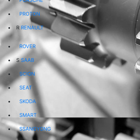
PORSCHE
PROTON
R
RENAULT
ROVER
S
SAAB
SCION
SEAT
SKODA
SMART
SSANGYONG