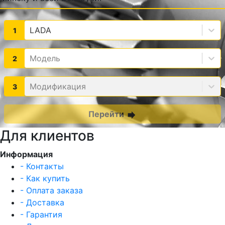
LADA
1
Модель
2
Модификация
3
Перейти
forward
Для клиентов
Информация
- Контакты
- Как купить
- Оплата заказа
- Доставка
- Гарантия