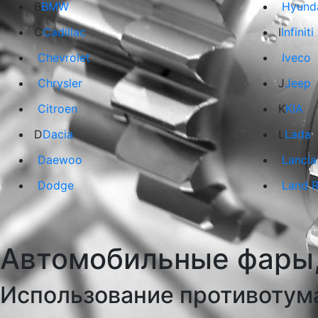
B
BMW
Hyund
C
Cadillac
I
Infiniti
Chevrolet
Iveco
Chrysler
J
Jeep
Citroen
K
KIA
D
Dacia
L
Lada
Daewoo
Lancia
Dodge
Land 
Автомобильные фары,
Использование противотум