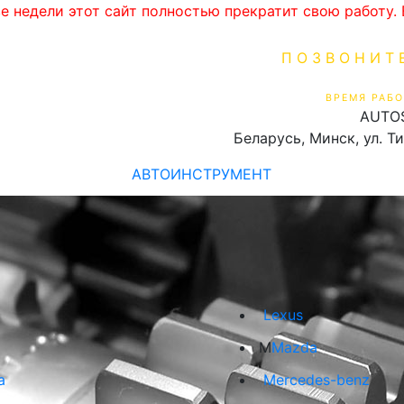
ве недели этот сайт полностью прекратит свою работу
ПОЗВОНИТ
+375 (29) 16
ВРЕМЯ РАБО
AUTO
Пн-Пт 9:00 - 19:00
Беларусь, Минск, ул. Т
АВТОИНСТРУМЕНТ
Lexus
M
Mazda
a
Mercedes-benz