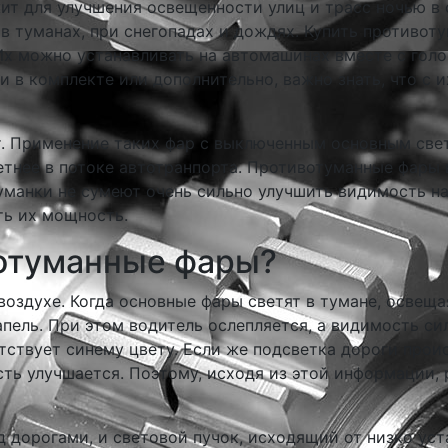
жит для улучшения освещенности улиц и трасс ночью в
в туманах, при снегопадах и дождях. Купить противо
Их можно устанавливать на автомашинах вместе с гол
в комплекте или дополнительно, важно знать, что с и
. Применение таких фар с выключенным основным свет
тнее в потоке автотранпорта. Противотуманные фары в
туманки не сумеют очень сильно улучшить видимость н
ть их мощность.
отуманные фары?
воздухе. Когда основные фары светят в тумане, освеща
капель. При этом водитель ослепляется, а видимость с
тствует синему цвету. Если же подсветка дороги про
ть улучшается. Поэтому, исходя из этой информации,
ад дорогами, и световой пучок, исходящий от низко у