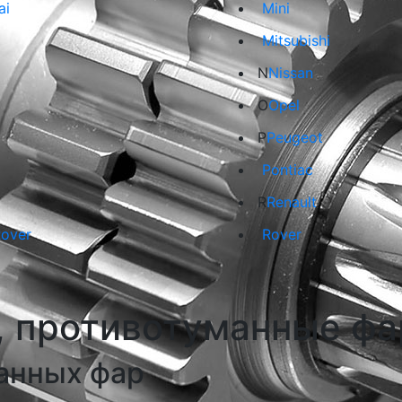
ai
Mini
Mitsubishi
N
Nissan
O
Opel
P
Peugeot
Pontiac
R
Renault
Rover
Rover
 противотуманные фа
анных фар