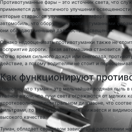
Противотуманные фары – это источник света, что слу
применяется для частичного улучшения освещенности 
которые стараются улучшить свой комфорт при езде. 
автомобиль, что оборудован противотуманными фарами 
они обладают меньшей дальностью освещения.
Однако недооценивать противотуманки также не стоит
восприятие дороги. Такая автомашина становится заме
что во время сильного дождя или снегопада, противо
действие, а потому водителям не стоит и переоценива
Как функционируют против
Известно, что туман – это мельчайшая водяная пыль в 
главное в том, что лучи света отражаются от мелких 
коротковолновом спектральном диапазоне, что соотве
фильтрами, то эффект отражения снижается и видимос
высокого качества.
Туман, обладает свойством зависать на расстоянии н