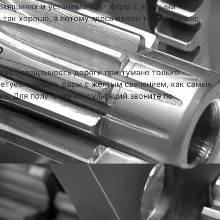
втомашинах и устанавливают фары с желтыми
 так хорошо, а потому здесь важен только баланс
?
удут освещенность дороги при тумане только
ветуем выбрать фары с жёлтым свечением, как самые
ин. Для получения консультаций звоните по