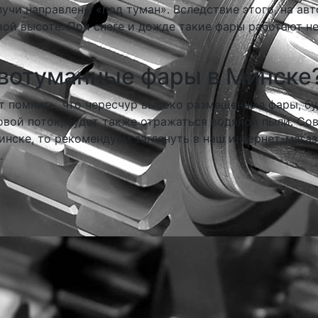
лучи направлены «под туман». Вследствие этого, на а
ой высоте. При снеге и дожде такие фары работают не
ивотуманные фары в Минске
т помнить, что чересчур высоко размещенные фары, б
овой поток, будет также отражаться водяной пыли. Со
нске, то рекомендуем заглянуть в наш интернет-магаз
.