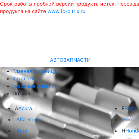
Срок работы пробной версии продукта истек. Через д
продукта на сайте
www.1c-bitrix.ru
.
АВТОЗАПЧАСТИ
Главная страница
Каталоги
Кузовные детали
Оптика
A
Acura
F
Fiat
Alfa Romeo
Ford
Audi
H
Hond