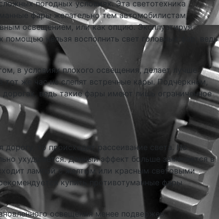
 сложных погодных условиях. Эта светотехника
туманные фары желательно тем автомобилистам,
овным освещением, или как опцию. Эксплуатируя
х помощью нельзя восполнить свет головных фар, ведь
ом, в условиях плохого освещения, делает лучше
 тот же час не слепят встречные кары. Подчеркнем,
а дорогах, ведь такие фары имеют лишь ограниченное
я дорогу, то происходит рассеивание света. Но
ильно ухудшается. Данный эффект больше замечается в
исходит лампой с желтым или красным световыми
 рекомендуется купить противотуманные фары
становленного освещения менее подвержен