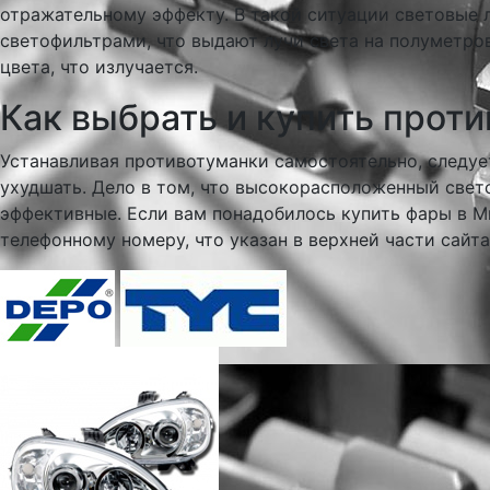
отражательному эффекту. В такой ситуации световые 
светофильтрами, что выдают лучи света на полуметров
цвета, что излучается.
Как выбрать и купить прот
Устанавливая противотуманки самостоятельно, следуе
ухудшать. Дело в том, что высокорасположенный свет
эффективные. Если вам понадобилось купить фары в Ми
телефонному номеру, что указан в верхней части сайта