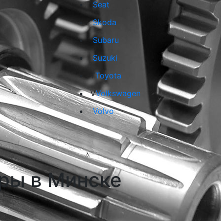
Seat
Skoda
Subaru
Suzuki
T
Toyota
V
Volkswagen
Volvo
ры в Минске