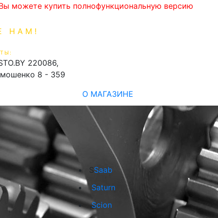
. Вы можете купить полнофункциональную версию
Е НАМ!
1-99-16
0
ТЫ:
shopping_cart
STO.BY
220086,
имошенко 8 - 359
О МАГАЗИНЕ
S
Saab
Saturn
Scion