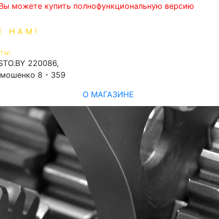
. Вы можете купить полнофункциональную версию
Е НАМ!
1-99-16
0
ТЫ:
shopping_cart
STO.BY
220086,
имошенко 8 - 359
О МАГАЗИНЕ