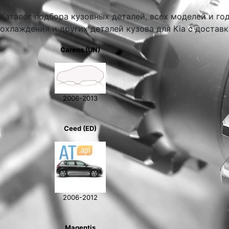
Каталог подбора кузовных деталей, всех моделей и го
охлаждения и других деталей кузова для Kia с достав
Carens (UN)
2006-2013
Ceed (ED)
2006-2012
Magentis