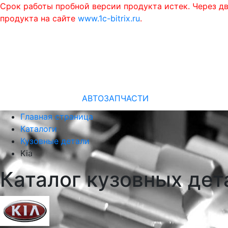
Срок работы пробной версии продукта истек. Через д
продукта на сайте
www.1c-bitrix.ru
.
АВТОЗАПЧАСТИ
Главная страница
Каталоги
Кузовные детали
Kia
Каталог кузовных дет