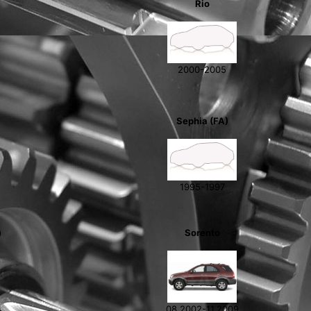
Rio
2000-2005
Sephia (FA)
1995-1997
)
Sorento
4
08.2002-11.2009