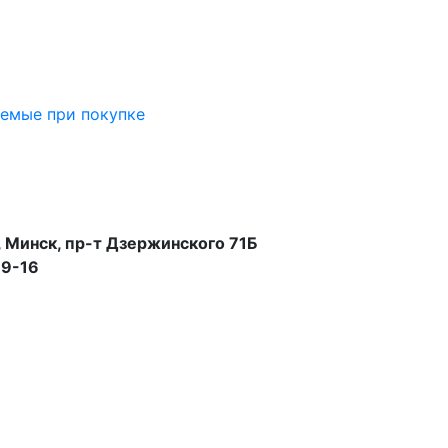
аемые при покупке
 Минск, пр-т Дзержинского 71Б
99-16