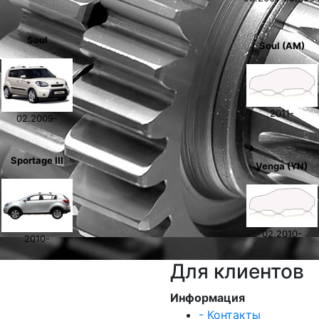
Soul
Soul (AM)
2011-
02.2009-
Sportage III
Venga (YN)
02.2010-
2010-
Для клиентов
Информация
- Контакты