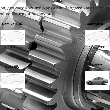
дов, для автомобилей марки Kia. Продажа капота, крыл
кой по Минску и Беларуси.
Carnival (GQ)
Carnival (UP)
2001-2007
1998-2001
Cerato
Ceed (EU)
2012-
03.2004-2009
Picanto
Picanto