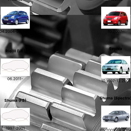
04.2004-09.2007
10.2007-
Sephia
Rio III (UB)
06.2011-
10.1997-12.2001
Shuma (Spectra
Shuma (FB)
1997-2001
05.2001-05.200