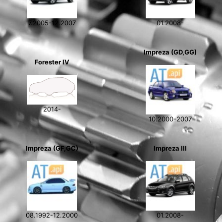
7.2005-12.2007
01.2008-
Impreza (GD,GG)
Forester IV
2014-
10.2000-2007
Impreza (GF,GC)
Impreza III
08.1992-12.2000
01.2008-