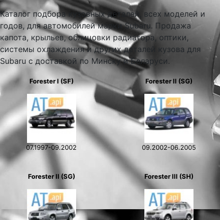
Каталог подбора кузовных деталей, всех моделей и
годов, для автомобилей марки Subaru. Продажа
капота, крыльев, облицовки радиатора, оптики,
системы охлаждения и других деталей кузова для
Subaru с доставкой по Минску и Беларуси.
Forester I (SF)
Forester II (SG)
07.1997-09.2002
09.2002-06.2005
Forester II (SG)
Forester III (SH)