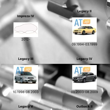
Legacy II
Impreza IV
2012-
09.1994-03.1999
Legacy III
Legacy IV
10.1998-08.2003
09.2003-08.2009
Legacy V
Outback II