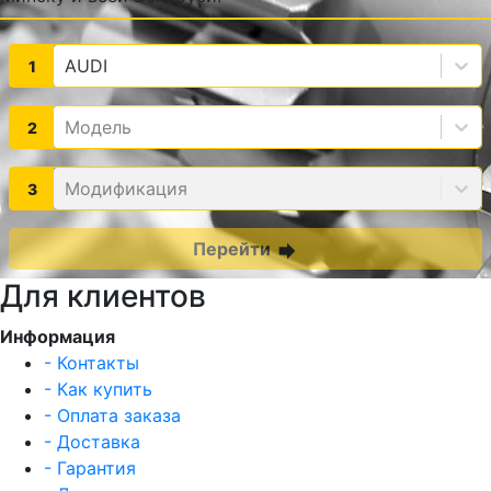
AUDI
1
Модель
2
Модификация
3
Перейти
forward
Для клиентов
Информация
- Контакты
- Как купить
- Оплата заказа
- Доставка
- Гарантия