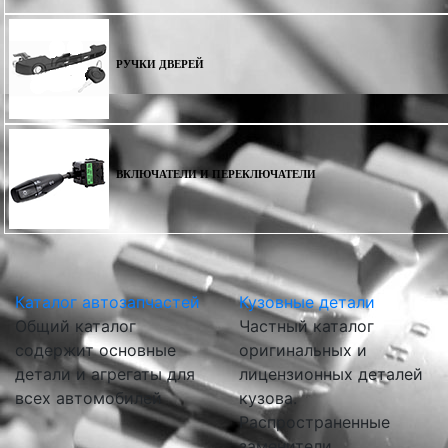
РУЧКИ ДВЕРЕЙ
ВКЛЮЧАТЕЛИ И ПЕРЕКЛЮЧАТЕЛИ
Каталог автозапчастей
Кузовные детали
Общий каталог
Частный каталог
содержит основные
оригинальных и
детали и агрегаты для
лицензионных деталей
всех автомобилей
кузова.
Распространенные
заменители.