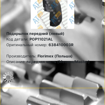
Подкрылок передний (левый)
Код детали:
POP11021AL
Оригинальный номер:
638410003R
Производитель:
Florimex (Польша)
Описание:
передняя часть (Movano/Master)