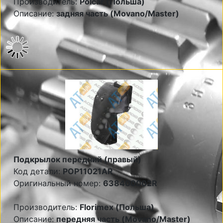
Производитель:
Polcar (Польша)
Описание:
задняя часть (Movano/Master)
Подкрылок передний (правый)
Код детали:
POP11021AR
Оригинальный номер:
638400002R
Производитель:
Florimex (Польша)
Описание:
передняя часть (Movano/Master)