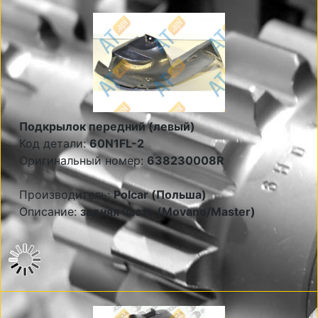
Подкрылок передний (левый)
Код детали:
60N1FL-2
Оригинальный номер:
638230008R
Производитель:
Polcar (Польша)
Описание:
задняя часть (Movano/Master)