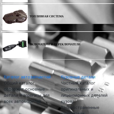
ТОПЛИВНАЯ СИСТЕМА
ВКЛЮЧАТЕЛИ И ПЕРЕКЛЮЧАТЕЛИ
Каталог автозапчастей
Кузовные детали
Общий каталог
Частный каталог
содержит основные
оригинальных и
детали и агрегаты для
лицензионных деталей
всех автомобилей
кузова.
Распространенные
заменители.