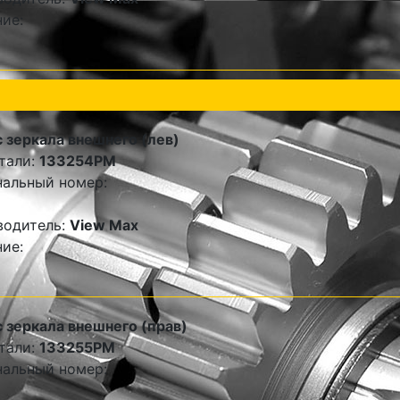
ие:
 зеркала внешнего (лев)
тали:
133254PM
альный номер:
водитель:
View Max
ие:
 зеркала внешнего (прав)
тали:
133255PM
альный номер: