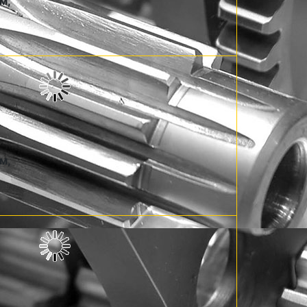
м,
м,