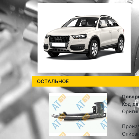
ОСТАЛЬНОЕ
Поворо
Код де
Ориги
Произ
Описа