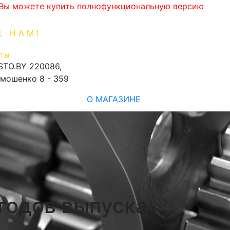
. Вы можете купить полнофункциональную версию
Е НАМ!
1-99-16
0
ТЫ:
shopping_cart
STO.BY
220086,
имошенко 8 - 359
О МАГАЗИНЕ
 годов выпуска