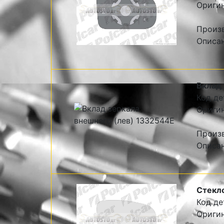
Оригин
Произ
Описан
Вклад 
Код де
Оригин
Произв
Описан
Стекло
Код де
Оригин