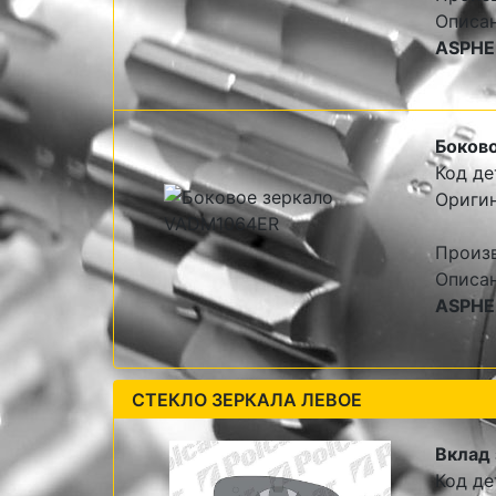
Описа
ASPHER
Боково
Код де
Ориги
Произ
Описа
ASPHER
СТЕКЛО ЗЕРКАЛА ЛЕВОЕ
Вклад 
Код де