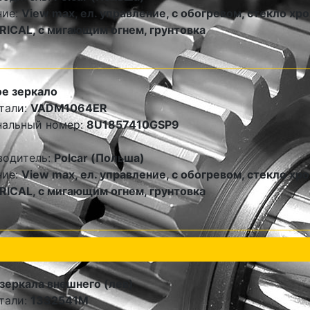
ние:
View max, ел. управление, с обогревом, стекло хро
ICAL, с мигающим огнем, грунтовка
е зеркало
тали:
VADM1064ER
нальный номер:
8U1857410GSP9
водитель:
Polcar (Польша)
ние:
View max, ел. управление, с обогревом, стекло хро
ICAL, с мигающим огнем, грунтовка
зеркала внешнего (лев)
тали:
1332541M