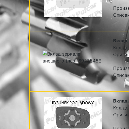
Произв
Описан
Вклад 
Код де
Оригин
Произв
Описан
Вклад 
Код де
Оригин
Произ