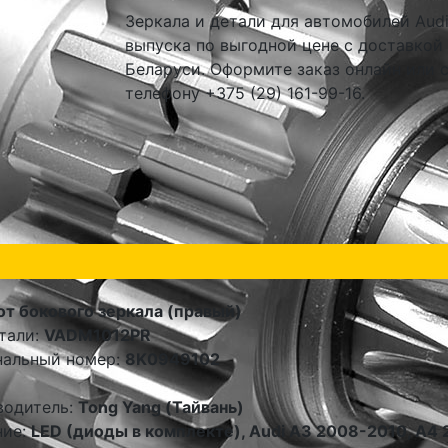
Зеркала и детали для автомобилей Audi 
выпуска по выгодной цене с доставкой
Беларуси. Оформите заказ онлайн или 
телефону +375 (29) 161-99-16.
т бокового зеркала (правый)
тали:
VADM1012PR
нальный номер:
8K0949102
водитель:
Tong Yang (Тайвань)
ние:
LED (диоды в комплекте), Audi A3 2008-2010, A4 