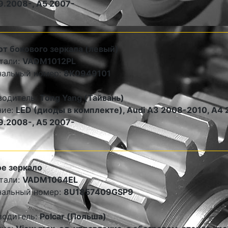
9.2008-, A5 2007-
т бокового зеркала (левый)
тали:
VADM1012PL
нальный номер:
8K0949101
водитель:
Tong Yang (Тайвань)
ние:
LED (диоды в комплекте), Audi A3 2008-2010, A4 
9.2008-, A5 2007-
е зеркало
тали:
VADM1064EL
нальный номер:
8U1857409GSP9
водитель:
Polcar (Польша)