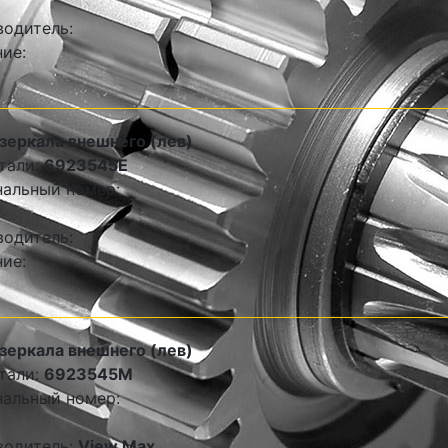
одитель:
ие:
зеркала внешнего (лев)
тали:
6923545E
альный номер:
одитель:
ие:
зеркала внешнего (лев)
тали:
6923545M
альный номер:
водитель:
View Max