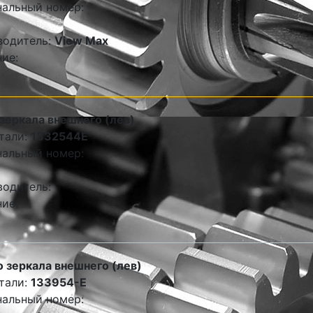
альный номер:
водитель:
View Max
ие:
зеркала внешнего (лев)
тали:
1332544E
альный номер:
одитель:
ие:
 зеркала внешнего (лев)
тали:
133954-E
альный номер: