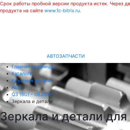
Срок работы пробной версии продукта истек. Через д
продукта на сайте
www.1c-bitrix.ru
.
АВТОЗАПЧАСТИ
Главная страница
Каталоги
Кузовные детали
Audi
Q3 (8U) - 06.2011-
Зеркала и детали
Зеркала и детали для 