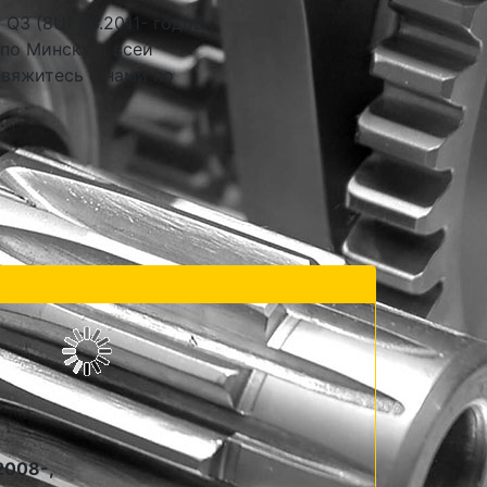
Q3 (8U) 06.2011- годов
 по Минску и всей
свяжитесь с нами по
2008-,