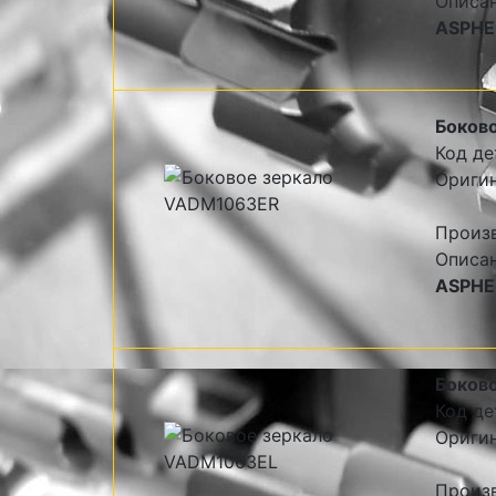
Описа
ASPHER
Боково
Код де
Ориги
Произ
Описа
ASPHER
Боково
Код де
Ориги
Произ