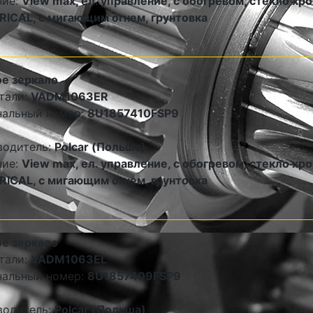
ние:
View max, ел. управление, с обогревом, стекло хро
ICAL, с мигающим огнем, грунтовка
е зеркало
тали:
VADM1063ER
нальный номер:
8U1857410FSP9
водитель:
Polcar (Польша)
ние:
View max, ел. управление, с обогревом, стекло хро
ICAL, с мигающим огнем, грунтовка
е зеркало
тали:
VADM1063EL
нальный номер:
8U1857409FSP9
водитель:
Polcar (Польша)