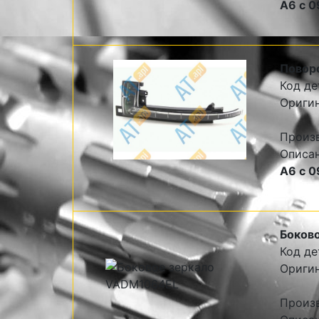
A6 c 0
Поворо
Код де
Ориги
Произ
Описа
A6 c 0
Боково
Код де
Ориги
Произ