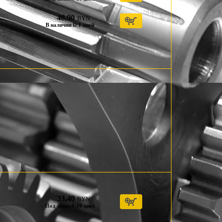
48,90
BYN
В наличии D 1 дней
33,40
BYN
Под заказ 4-10 дней