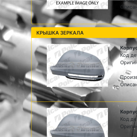
Описан
КРЫШКА ЗЕРКАЛА
Корпус
Код де
Оригин
Произ
Описан
Корпус
Код де
Оригин