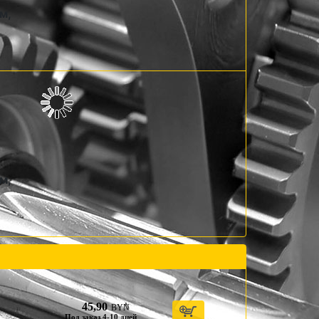
м,
м,
45,90
BYN
Под заказ 4-10 дней