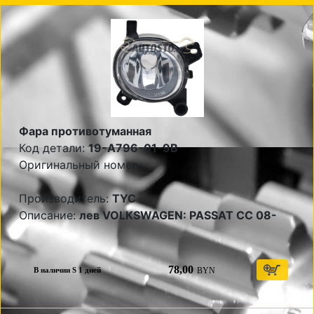
Фара противотуманная
Код детали:
19-A796-01-9B
Оригинальный номер:
Производитель:
TYC
Описание:
лев VOLKSWAGEN: PASSAT CC 08-
78,00
BYN
В наличии S 1 дней