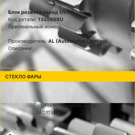
Блок розжига перед (Л=П)
Код детали:
1355098U
Оригинальный номер:
Производитель:
AL (Automotive Lighting)
Описание:
СТЕКЛО ФАРЫ