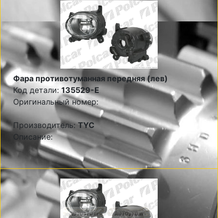
Фара противотуманная передняя (лев)
Код детали:
135529-E
Оригинальный номер:
Производитель:
TYC
Описание: