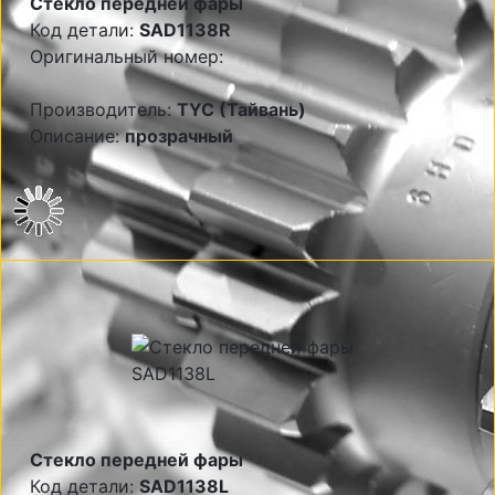
Стекло передней фары
Код детали:
SAD1138R
Оригинальный номер:
Производитель:
TYC (Тайвань)
Описание:
прозрачный
Стекло передней фары
Код детали:
SAD1138L