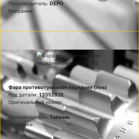
Производитель:
DEPO
Описание:
Фара противотуманная передняя (лев)
Код детали:
1355292E
Оригинальный номер:
Производитель:
Тайвань
Описание: