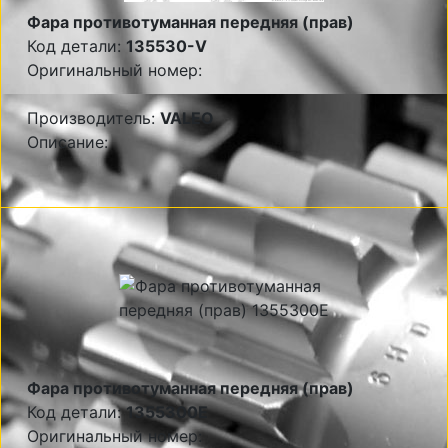
Фара противотуманная передняя (прав)
Код детали:
135530-V
Оригинальный номер:
Производитель:
VALEO
Описание:
Фара противотуманная передняя (прав)
Код детали:
1355300E
Оригинальный номер: