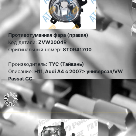
Противотуманная фара (правая)
Код детали:
ZVW2004R
Оригинальный номер:
8T0941700
Производитель:
TYC (Тайвань)
Описание:
Н11, Audi A4 c 2007> универсал/VW
Passat CC