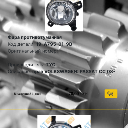
Фара противотуманная
Код детали:
19-A795-01-9B
Оригинальный номер:
Производитель:
TYC
Описание:
прав VOLKSWAGEN: PASSAT CC 08-
78,00
BYN
В наличии S 1 дней