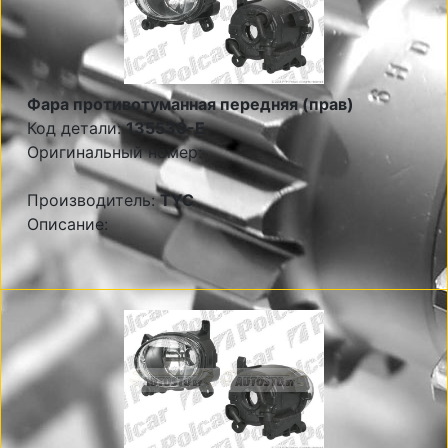
Фара противотуманная передняя (прав)
Код детали:
135530-E
Оригинальный номер:
Производитель:
TYC
Описание: