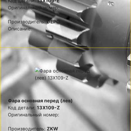
Код детали:
13X109-E
Оригинальный номер:
Производитель:
DEPO
Описание:
Фара основная перед (лев)
Код детали:
13X109-Z
Оригинальный номер:
Производитель:
ZKW