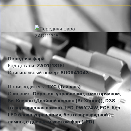
Передняя фара
Код детали:
ZAD111315L
Оригинальный номер:
8U0941043
Производитель:
TYC (Тайвань)
Описание:
Depo, ел. управление, с моторчиком,
Би-Ксенон (Двойной ксенон (Bi-Xenon)), D3S
(газоразрядная лампа), LED, PWY24W, ECE, без
LED блока управления, без газоразрядной
лампы, с дневным светом фар (LED)