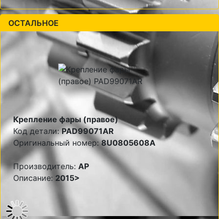
ОСТАЛЬНОЕ
Крепление фары (правое)
Код детали:
PAD99071AR
Оригинальный номер:
8U0805608A
Производитель:
AP
Описание:
2015>