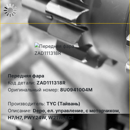
Передняя фара
Код детали:
ZAD111318R
Оригинальный номер:
8U0941004M
Производитель:
TYC (Тайвань)
Описание:
Depo, ел. управление, с моторчиком,
Н7/Н7, PWY24W, W21W, ECE