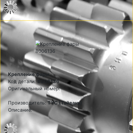
Крепление фары
Код детали:
8006136
Оригинальный номер:
Производитель:
TYC (Тайвань)
Описание: