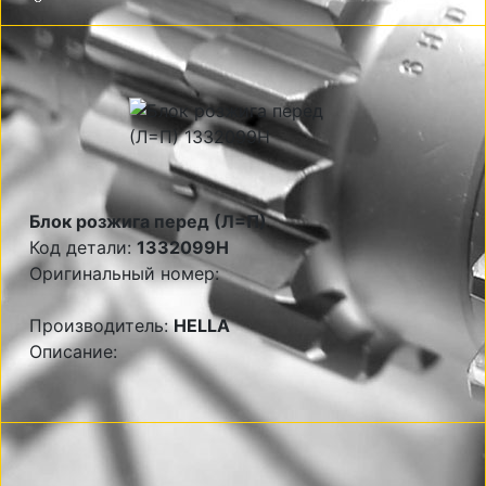
Блок розжига перед (Л=П)
Код детали:
1332099H
Оригинальный номер:
Производитель:
HELLA
Описание: