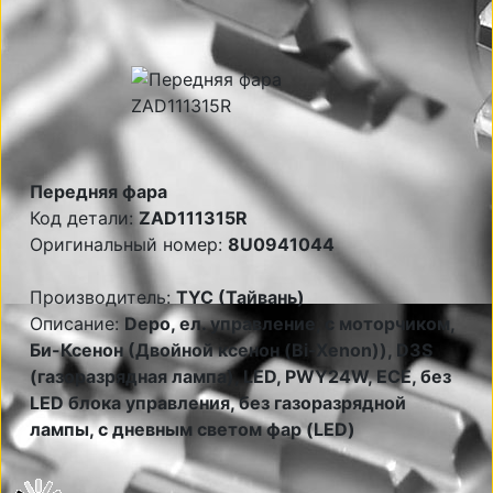
Передняя фара
Код детали:
ZAD111315R
Оригинальный номер:
8U0941044
Производитель:
TYC (Тайвань)
Описание:
Depo, ел. управление, с моторчиком,
Би-Ксенон (Двойной ксенон (Bi-Xenon)), D3S
(газоразрядная лампа), LED, PWY24W, ECE, без
LED блока управления, без газоразрядной
лампы, с дневным светом фар (LED)