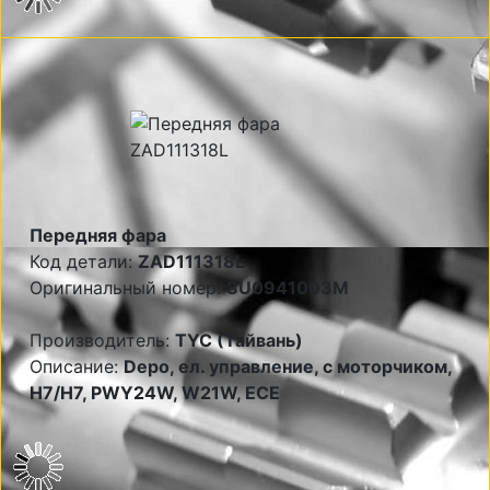
Передняя фара
Код детали:
ZAD111318L
Оригинальный номер:
8U0941003M
Производитель:
TYC (Тайвань)
Описание:
Depo, ел. управление, с моторчиком,
Н7/Н7, PWY24W, W21W, ECE