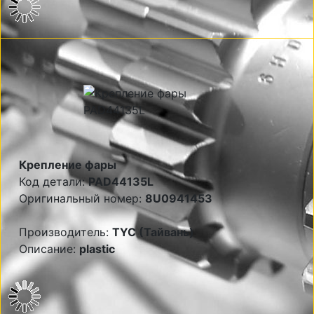
Крепление фары
Код детали:
PAD44135L
Оригинальный номер:
8U0941453
Производитель:
TYC (Тайвань)
Описание:
plastic