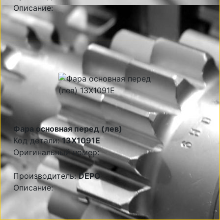
Описание:
Фара основная перед (лев)
Код детали:
13X1091E
Оригинальный номер:
Производитель:
DEPO
Описание: