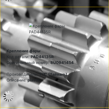
Крепление фары
Код детали:
PAD44135R
Оригинальный номер:
8U0941454
Производитель:
TYC (Тайвань)
Описание:
plastic