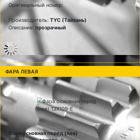
Оригинальный номер:
Производитель:
TYC (Тайвань)
Описание:
прозрачный
ФАРА ЛЕВАЯ
Фара основная перед (лев)