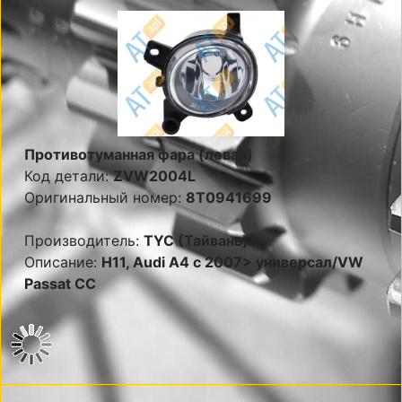
Противотуманная фара (левая)
Код детали:
ZVW2004L
Оригинальный номер:
8T0941699
Производитель:
TYC (Тайвань)
Описание:
Н11, Audi A4 c 2007> универсал/VW
Passat CC