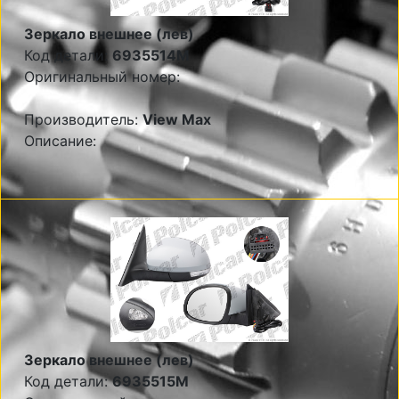
Зеркало внешнее (лев)
Код детали:
6935514M
Оригинальный номер:
Производитель:
View Max
Описание:
Зеркало внешнее (лев)
Код детали:
6935515M