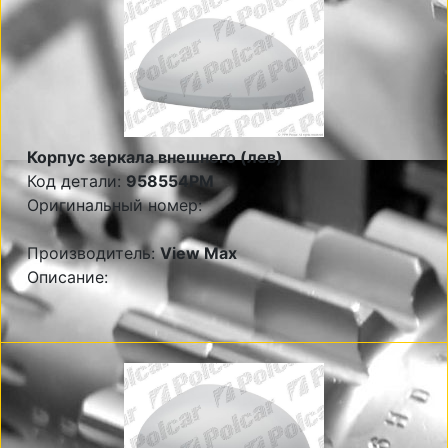
Корпус зеркала внешнего (лев)
Код детали:
958554PM
Оригинальный номер:
Производитель:
View Max
Описание: