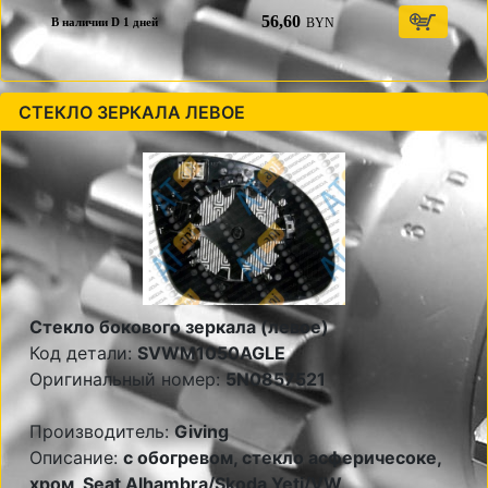
56,60
BYN
В наличии D 1 дней
СТЕКЛО ЗЕРКАЛА ЛЕВОЕ
Стекло бокового зеркала (левое)
Код детали:
SVWM1050AGLE
Оригинальный номер:
5N0857521
Производитель:
Giving
Описание:
с обогревом, стекло асферичесоке,
хром, Seat Alhambra/Skoda Yeti/VW