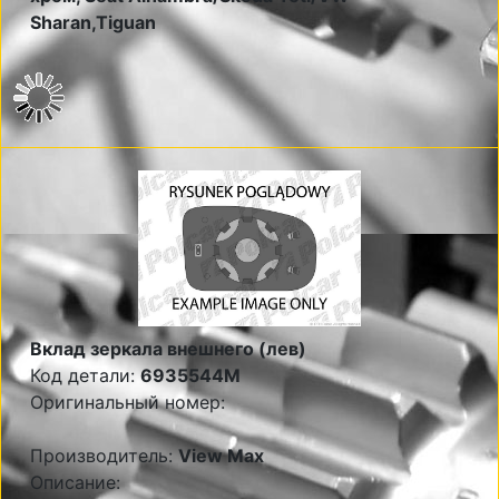
Sharan,Tiguan
Вклад зеркала внешнего (лев)
Код детали:
6935544M
Оригинальный номер:
Производитель:
View Max
Описание: