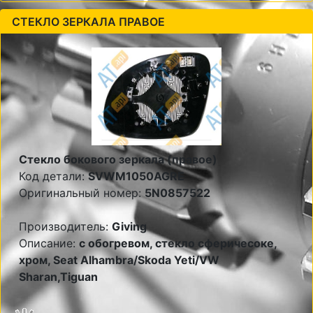
СТЕКЛО ЗЕРКАЛА ПРАВОЕ
Стекло бокового зеркала (правое)
Код детали:
SVWM1050AGRE
Оригинальный номер:
5N0857522
Производитель:
Giving
Описание:
с обогревом, стекло сферичесоке,
хром, Seat Alhambra/Skoda Yeti/VW
Sharan,Tiguan