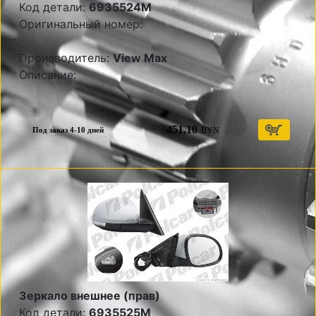
Код детали:
6935524M
Оригинальный номер:
Производитель:
View Max
Описание:
451,10
BYN
Под заказ 4-10 дней
Зеркало внешнее (прав)
Код детали:
6935525M