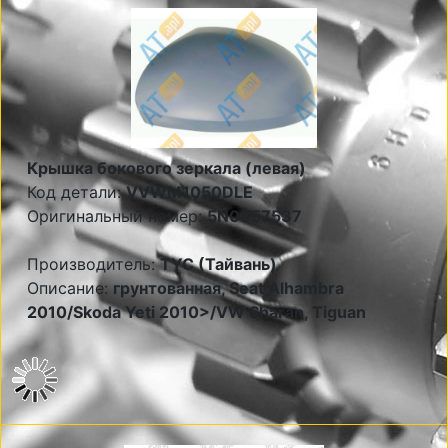
Крышка бокового зеркала (левая)
Код детали:
VVWM1050DLE
Оригинальный номер:
5N0857537
Производитель:
TYC (Тайвань)
Описание:
грунтованная, Seat Alhambra
2010/Skoda Yeti 2010>/VW Sharan, Tiguan