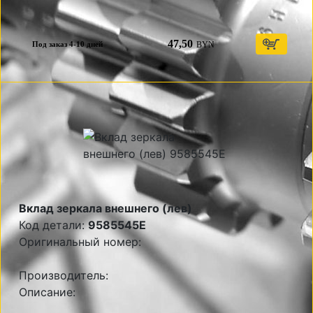
47,50
BYN
Под заказ 4-10 дней
Вклад зеркала внешнего (лев)
Код детали:
9585545E
Оригинальный номер:
Производитель:
Описание: