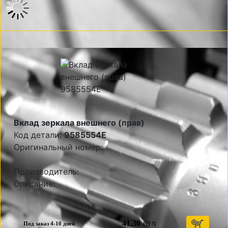
Вклад зеркала внешнего (прав)
Код детали:
9585554E
Оригинальный номер:
Производитель:
Описание:
41,30
BYN
Под заказ 4-10 дней