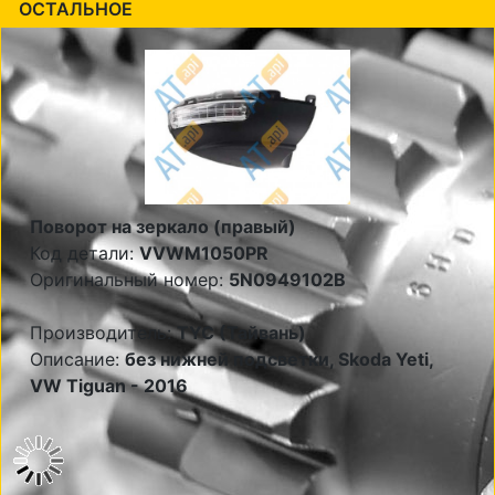
ОСТАЛЬНОЕ
Поворот на зеркало (правый)
Код детали:
VVWM1050PR
Оригинальный номер:
5N0949102B
Производитель:
TYC (Тайвань)
Описание:
без нижней подсветки, Skoda Yeti,
VW Tiguan - 2016