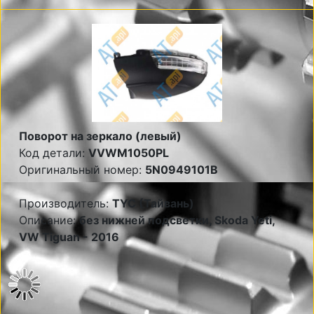
Поворот на зеркало (левый)
Код детали:
VVWM1050PL
Оригинальный номер:
5N0949101B
Производитель:
TYC (Тайвань)
Описание:
без нижней подсветки, Skoda Yeti,
VW Tiguan - 2016