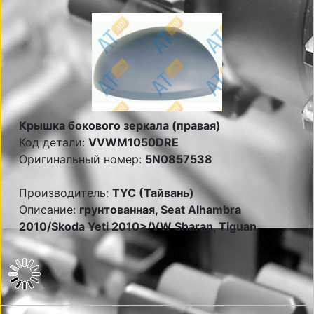
Крышка бокового зеркала (правая)
Код детали:
VVWM1050DRE
Оригинальный номер:
5N0857538
Производитель:
TYC (Тайвань)
Описание:
грунтованная, Seat Alhambra
2010/Skoda Yeti 2010>/VW Sharan, Tiguan