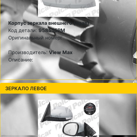
Корпус зеркала внешнего (прав)
Код детали:
958555PM
Оригинальный номер:
Производитель:
View Max
Описание:
ЗЕРКАЛО ЛЕВОЕ