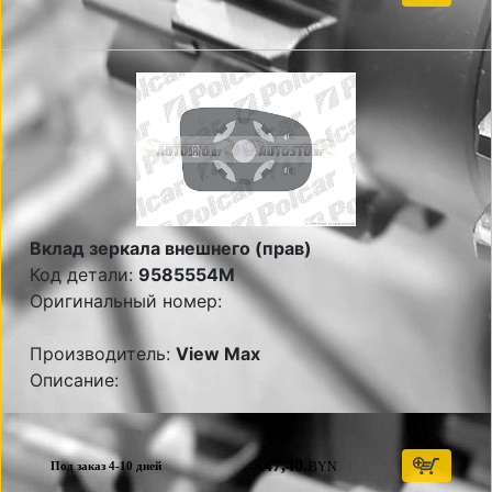
Вклад зеркала внешнего (прав)
Код детали:
9585554M
Оригинальный номер:
Производитель:
View Max
Описание:
47,40
BYN
Под заказ 4-10 дней