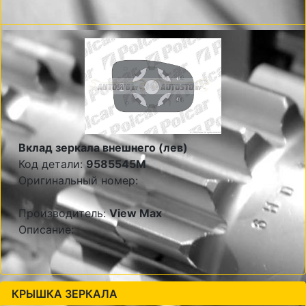
Вклад зеркала внешнего (лев)
Код детали:
9585545M
Оригинальный номер:
Производитель:
View Max
Описание:
КРЫШКА ЗЕРКАЛА