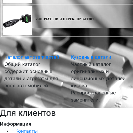
ВКЛЮЧАТЕЛИ И ПЕРЕКЛЮЧАТЕЛИ
Каталог автозапчастей
Кузовные детали
Общий каталог
Частный каталог
содержит основные
оригинальных и
детали и агрегаты для
лицензионных деталей
всех автомобилей
кузова.
Распространенные
заменители.
Для клиентов
Информация
- Контакты