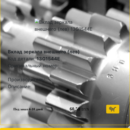
Вклад зеркала внешнего (лев)
Код детали:
13G1544E
Оригинальный номер:
Производитель:
Описание:
60,50
BYN
Под заказ 4-10 дней