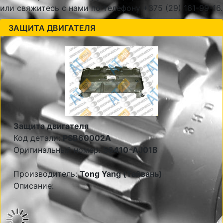
или свяжитесь с нами по телефону +375 (29) 161-99-16.
ЗАЩИТА ДВИГАТЕЛЯ
Защита двигателя
Код детали:
PSB60002A
Оригинальный номер:
56410-AJ01B
Производитель:
Tong Yang (Тайвань)
Описание: