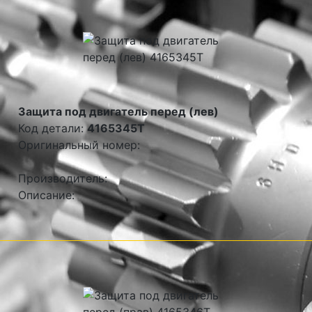
Защита под двигатель перед (лев)
Код детали:
4165345T
Оригинальный номер:
Производитель:
Описание: