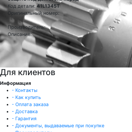
Код детали:
41L1345T
Оригинальный номер:
Производитель:
Описание:
Для клиентов
Информация
- Контакты
- Как купить
- Оплата заказа
- Доставка
- Гарантия
- Документы, выдаваемые при покупке