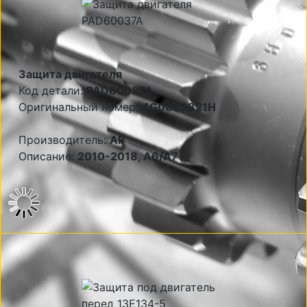
Защита двигателя
Код детали:
PAD60037A
Оригинальный номер:
4G0863821H
Производитель:
AP
Описание:
2010-2018, A6/A7