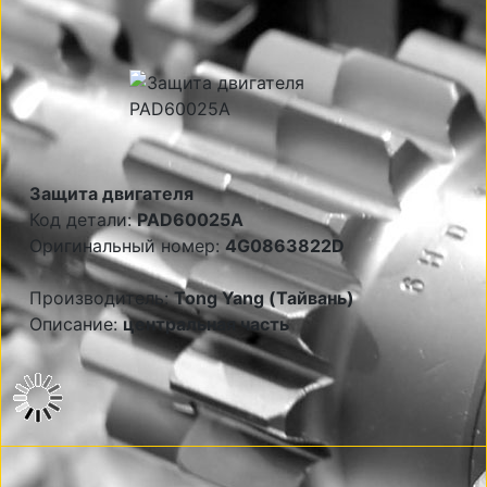
Защита двигателя
Код детали:
PAD60025A
Оригинальный номер:
4G0863822D
Производитель:
Tong Yang (Тайвань)
Описание:
центральная часть