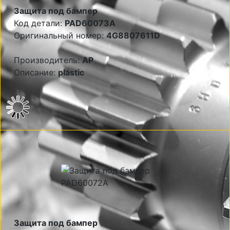
Защита под бампер
Код детали:
PAD60073A
Оригинальный номер:
4G8807611D
Производитель:
AP
Описание:
plastic
Защита под бампер