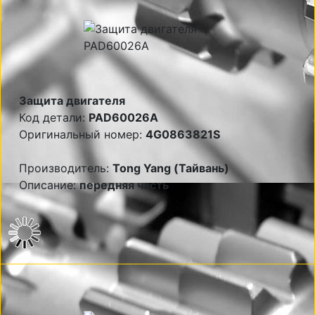
Защита двигателя
Код детали:
PAD60026A
Оригинальный номер:
4G0863821S
Производитель:
Tong Yang (Тайвань)
Описание:
передняя часть