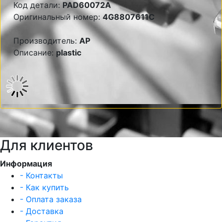
Код детали:
PAD60072A
Оригинальный номер:
4G8807611C
Производитель:
AP
Описание:
plastic
Для клиентов
Информация
- Контакты
- Как купить
- Оплата заказа
- Доставка