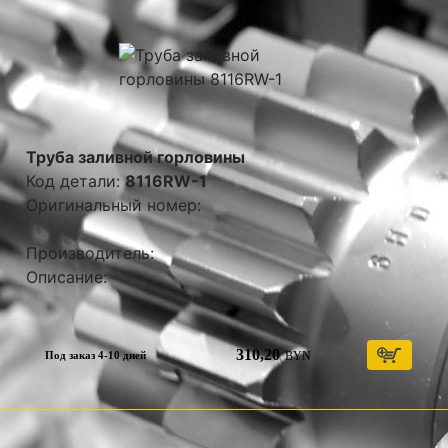
Труба заливной горловины
Код детали:
8116RW-1
Оригинальный номер:
Производитель:
Описание:
310,20
BYN
Под заказ 4-10 дней