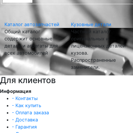
Каталог автозапчастей
Кузовные детали
Общий каталог
Частный каталог
содержит основные
оригинальных и
детали и агрегаты для
лицензионных деталей
всех автомобилей
кузова.
Распространенные
заменители.
Для клиентов
Информация
- Контакты
- Как купить
- Оплата заказа
- Доставка
- Гарантия