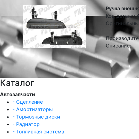
Ручка внешня
Код детали:
Оригинальны
Производите
Описание:
Каталог
Автозапчасти
- Сцепление
- Амортизаторы
- Тормозные диски
- Радиатор
- Топливная система