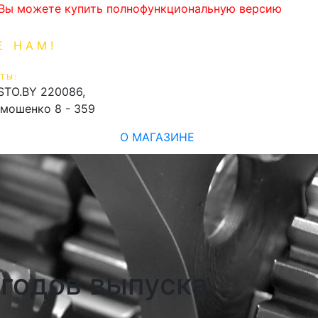
. Вы можете купить полнофункциональную версию
Е НАМ!
1-99-16
0
ТЫ:
shopping_cart
STO.BY
220086,
имошенко 8 - 359
О МАГАЗИНЕ
1 годов выпуска