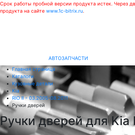
Срок работы пробной версии продукта истек. Через д
продукта на сайте
www.1c-bitrix.ru
.
АВТОЗАПЧАСТИ
Главная страница
Каталоги
Кузовные детали
Kia
RIO II - 03.2005-08.2011
Ручки дверей
Ручки дверей для Kia 