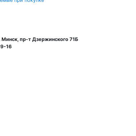
аемые при покупке
 Минск, пр-т Дзержинского 71Б
99-16