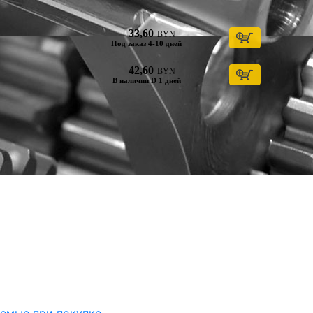
33,60
BYN
Под заказ 4-10 дней
42,60
BYN
В наличии D 1 дней