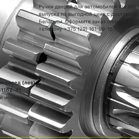
Ручки дверей для автомобилей Kia RIO I
выпуска по выгодной цене с доставкой
Беларуси. Оформите заказ онлайн или 
телефону +375 (29) 161-99-16.
я перед (лев)
4116Z-41
й номер:
ль: