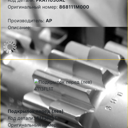
Код детали:
PKA11030AL
Оригинальный номер:
868111M000
Производитель:
AP
Описание:
Подкрылок перед (лев)
Код детали:
4113FL1T
Оригинальный номер: