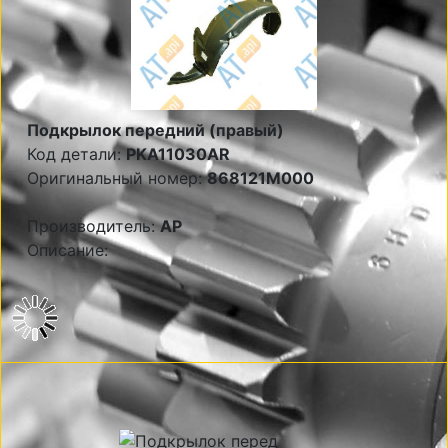
Подкрылок передний (правый)
Код детали:
PKA11030AR
Оригинальный номер:
868121M000
Производитель:
AP
Описание: