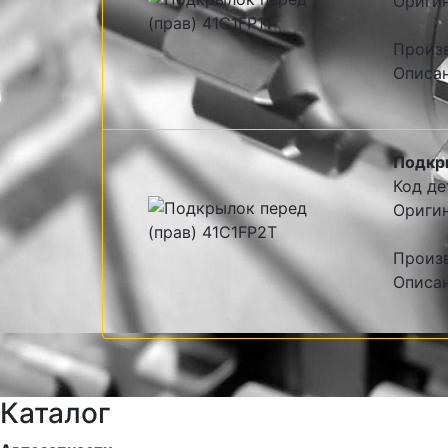
Оригин
Произв
Описан
Подкр
Код де
Оригин
Произв
Описан
Каталог