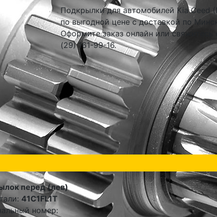
Подкрылки для автомобилей Kia Ceed (
по выгодной цене с доставкой по Минск
Оформите заказ онлайн или свяжитесь 
(29) 161-99-16.
ылок перед (лев)
тали:
41C1FL1T
альный номер: