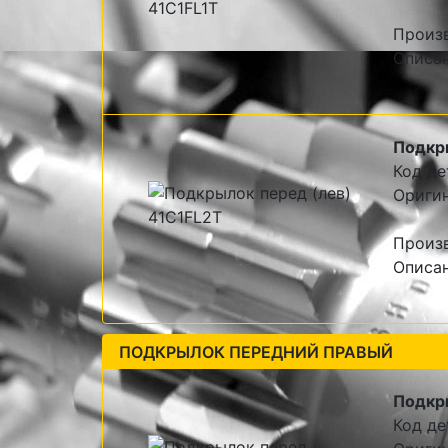
Произв
Описан
Подкр
Код де
Оригин
Произв
Описан
ПОДКРЫЛОК ПЕРЕДНИЙ ПРАВЫЙ
Подкр
Код де