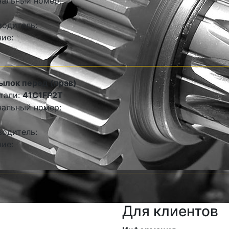
альный номер:
одитель:
ие:
ылок перед (прав)
тали:
41C1FP2T
альный номер:
одитель:
ие:
Для клиентов