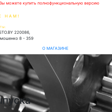
. Вы можете купить полнофункциональную версию
Е НАМ!
1-99-16
0
ТЫ:
shopping_cart
STO.BY
220086,
имошенко 8 - 359
О МАГАЗИНЕ
ыпуска