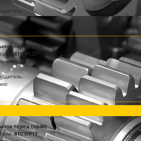
одитель:
ие:
ылок перед (лев)
тали:
41C1FL2T
альный номер:
одитель:
ие:
ылок перед (прав)
тали:
41C1FP1T