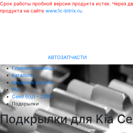
Срок работы пробной версии продукта истек. Через д
продукта на сайте
www.1c-bitrix.ru
.
АВТОЗАПЧАСТИ
Главная страница
Каталоги
Кузовные детали
Kia
Ceed (EU) - 2012-
Подкрылки
Подкрылки для Kia Ce