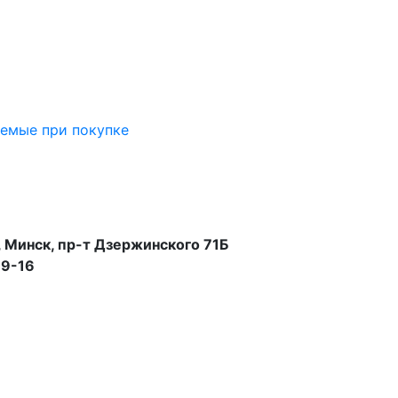
аемые при покупке
 Минск, пр-т Дзержинского 71Б
99-16