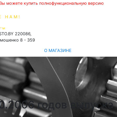
. Вы можете купить полнофункциональную версию
Е НАМ!
1-99-16
0
ТЫ:
shopping_cart
STO.BY
220086,
имошенко 8 - 359
О МАГАЗИНЕ
0.2006 годов выпуска