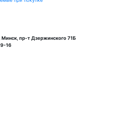
аемые при покупке
 Минск, пр-т Дзержинского 71Б
99-16