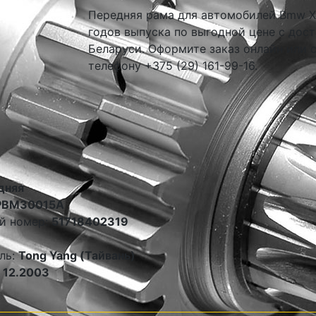
Передняя рама для автомобилей Bmw X5
годов выпуска по выгодной цене с дост
Беларуси. Оформите заказ онлайн или 
телефону +375 (29) 161-99-16.
дняя
PBM30015A
й номер:
51718402319
ль:
Tong Yang (Тайвань)
 12.2003