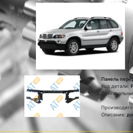
Панель пере
Код детали:
Оригинальны
Производите
Описание:
до