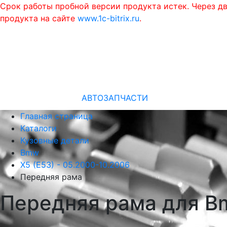
Срок работы пробной версии продукта истек. Через д
продукта на сайте
www.1c-bitrix.ru
.
АВТОЗАПЧАСТИ
Главная страница
Каталоги
Кузовные детали
Bmw
X5 (E53) - 05.2000-10.2006
Передняя рама
Передняя рама для Bm