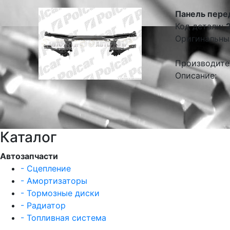
Панель пере
Код детали:
Оригинальны
Производите
Описание:
Каталог
Автозапчасти
- Сцепление
- Амортизаторы
- Тормозные диски
- Радиатор
- Топливная система