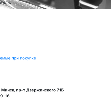
тели.
аемые при покупке
 Минск, пр-т Дзержинского 71Б
99-16