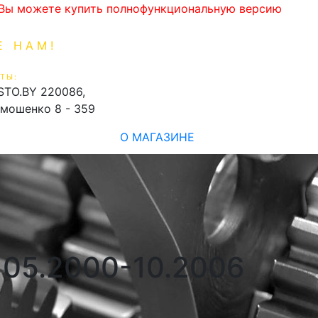
. Вы можете купить полнофункциональную версию
Е НАМ!
1-99-16
0
ТЫ:
shopping_cart
STO.BY
220086,
имошенко 8 - 359
О МАГАЗИНЕ
 05.2000-10.2006