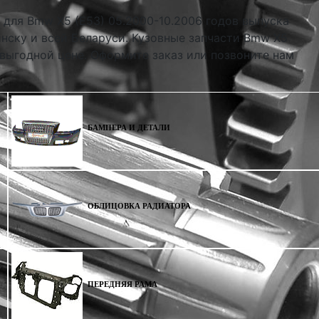
 для Bmw X5 (E53) 05.2000-10.2006 годов выпуска
инску и всей Беларуси. Кузовные запчасти Bmw X5
 выгодной цене. Оформите заказ или позвоните нам
БАМПЕРА И ДЕТАЛИ
ОБЛИЦОВКА РАДИАТОРА
ПЕРЕДНЯЯ РАМА