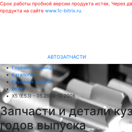
Срок работы пробной версии продукта истек. Через д
продукта на сайте
www.1c-bitrix.ru
.
АВТОЗАПЧАСТИ
Главная страница
Каталоги
Кузовные детали
Bmw
X5 (E53) - 05.2000-10.2006
Запчасти и детали ку
годов выпуска