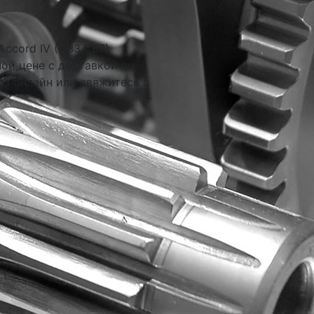
ccord IV (CB3,CB7)
ной цене с доставкой по
аз онлайн или свяжитесь с