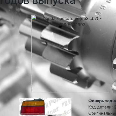
годов выпуска
Фонарь задни
Код детали:
Оригинальны