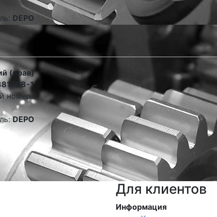
ль:
DEPO
й (прав)
381588-1
й номер:
ль:
DEPO
Для клиентов
Информация