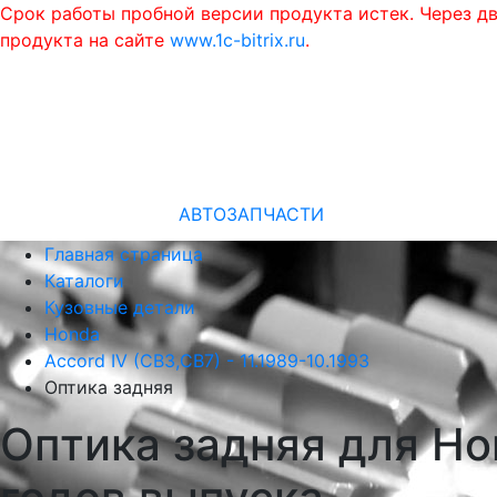
Срок работы пробной версии продукта истек. Через д
продукта на сайте
www.1c-bitrix.ru
.
АВТОЗАПЧАСТИ
Главная страница
Каталоги
Кузовные детали
Honda
Accord IV (CB3,CB7) - 11.1989-10.1993
Оптика задняя
Оптика задняя для Hon