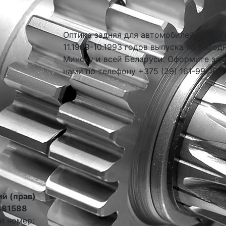
Оптика задняя для автомобилей Honda A
11.1989-10.1993 годов выпуска по выгод
Минску и всей Беларуси. Оформите зак
нами по телефону +375 (29) 161-99-16.
й (прав)
381588
й номер: