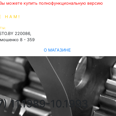
. Вы можете купить полнофункциональную версию
Е НАМ!
1-99-16
0
ТЫ:
shopping_cart
STO.BY
220086,
имошенко 8 - 359
О МАГАЗИНЕ
) 11.1989-10.1993