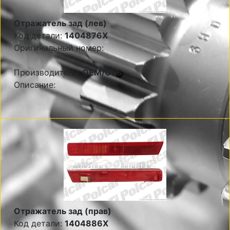
Отражатель зад (лев)
Код детали:
1404876X
Оригинальный номер:
Производитель:
OEM/OES
Описание:
Отражатель зад (прав)
Код детали:
1404886X