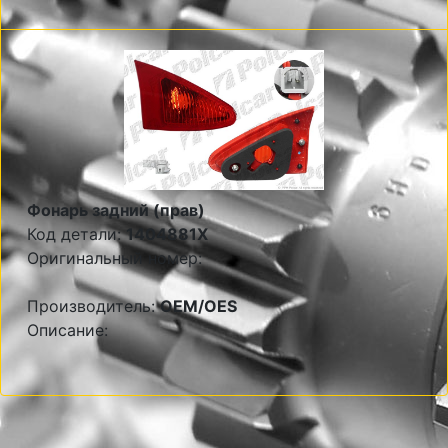
Фонарь задний (прав)
Код детали:
1404881X
Оригинальный номер:
Производитель:
OEM/OES
Описание: