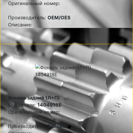
Оригинальный номер:
Производитель:
OEM/OES
Описание:
Фонарь задний (Л+П)
Код детали:
1404918E
Оригинальный номер:
Производитель:
Тайвань