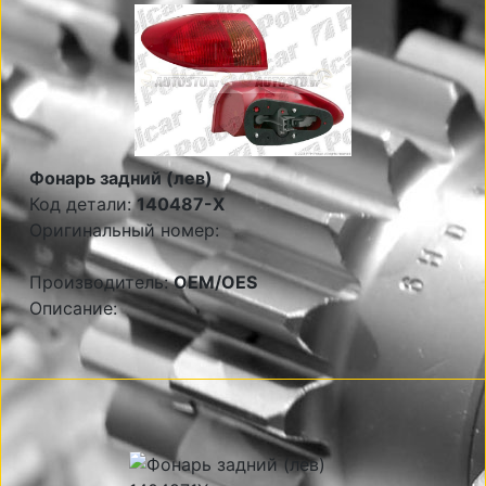
Фонарь задний (лев)
Код детали:
140487-X
Оригинальный номер:
Производитель:
OEM/OES
Описание: