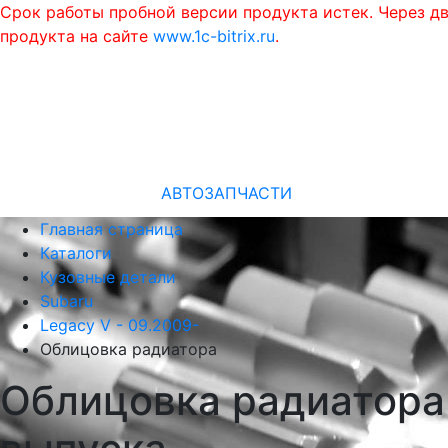
Срок работы пробной версии продукта истек. Через д
продукта на сайте
www.1c-bitrix.ru
.
АВТОЗАПЧАСТИ
Главная страница
Каталоги
Кузовные детали
Subaru
Legacy V - 09.2009-
Облицовка радиатора
Облицовка радиатора 