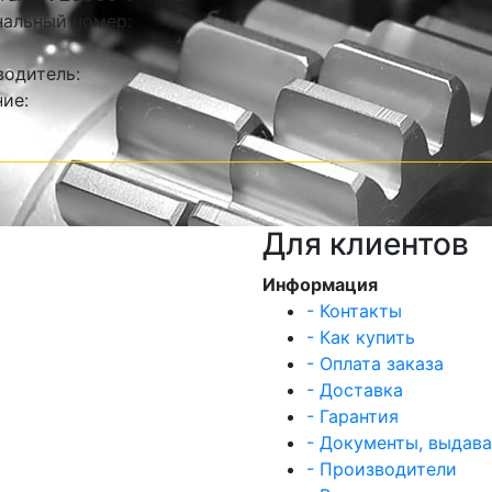
альный номер:
одитель:
ие:
Для клиентов
Информация
- Контакты
- Как купить
- Оплата заказа
- Доставка
- Гарантия
- Документы, выдав
- Производители