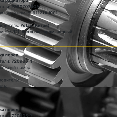
ка радиатора
тали:
PSB07075GA
нальный номер:
91121AJ001
водитель:
Yetao (Китай)
ние:
(- 12), без знака, хром, черный
ка перед
тали:
720905-1
альный номер:
одитель:
ие:
ка перед
тали:
720905-7