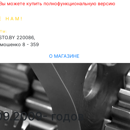
. Вы можете купить полнофункциональную версию
Е НАМ!
1-99-16
0
ТЫ:
shopping_cart
STO.BY
220086,
имошенко 8 - 359
О МАГАЗИНЕ
09.2009- годов