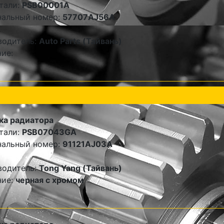
тали:
PSB00001A
нальный номер:
57707AJ56A
водитель:
Auto Parts (Тайвань)
ие:
ка радиатора
тали:
PSB07043GA
нальный номер:
91121AJ03A
водитель:
Tong Yang (Тайвань)
ние:
черная с хромом