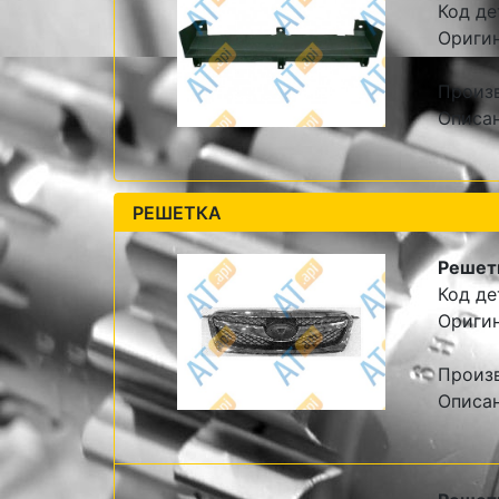
Код де
Ориги
Произ
Описан
РЕШЕТКА
Решет
Код де
Ориги
Произ
Описа