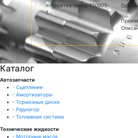
Оригин
Произв
Описан
Каталог
Автозапчасти
- Сцепление
- Амортизаторы
- Тормозные диски
- Радиатор
- Топливная система
Технические жидкости
- Моторные масла