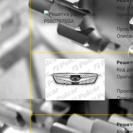
Решет
Код де
Ориги
Произ
Описа
Решет
Код де
Оригин
Произв
Описан
Решет
Код де