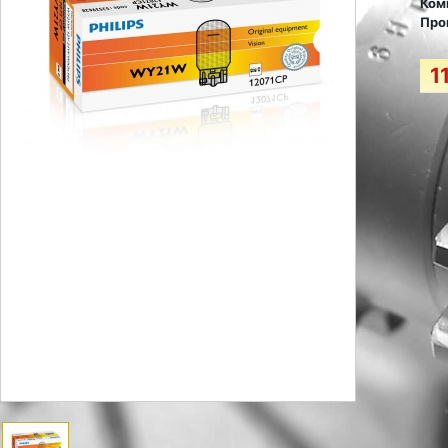
Ком
Про
1