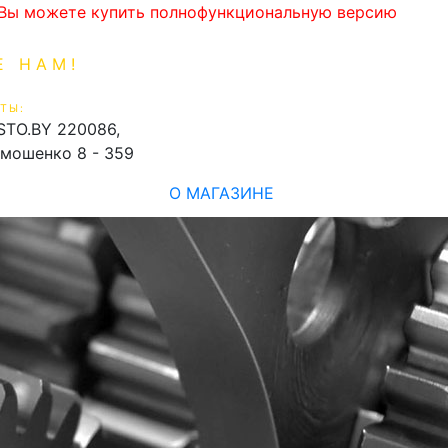
. Вы можете купить полнофункциональную версию
Е НАМ!
1-99-16
0
ТЫ:
shopping_cart
STO.BY
220086,
имошенко 8 - 359
О МАГАЗИНЕ