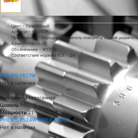
Полное описание
Цвет - Оранжевый
Артикул - 12071CP
Применение - Передний указатель поворота/Задний указатель
База - WX3x16d
Обозначение - WY21W
Соответствие нормам ECE - ДА
PHILIPS PR21W
Нет в наличии
Тип лампы
галогенная
Цоколь
PR21W
Мощность
21
PHILIPS PS24W HIPER VISION
Нет в наличии