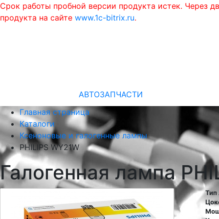
Срок работы пробной версии продукта истек. Через д
продукта на сайте
www.1c-bitrix.ru
.
АВТОЗАПЧАСТИ
Главная страница
Каталоги
Ксеноновые и галогенные лампы
PHILIPS WY21W
Галогенная лампа PH
Тип
Цок
Мощ