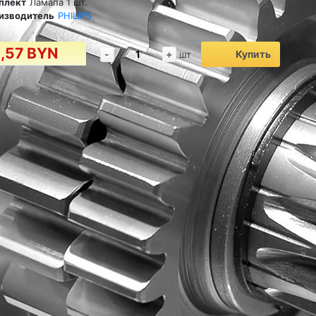
плект
Ламапа 1 шт.
изводитель
PHILIPS
1,57 BYN
-
+
Купить
шт