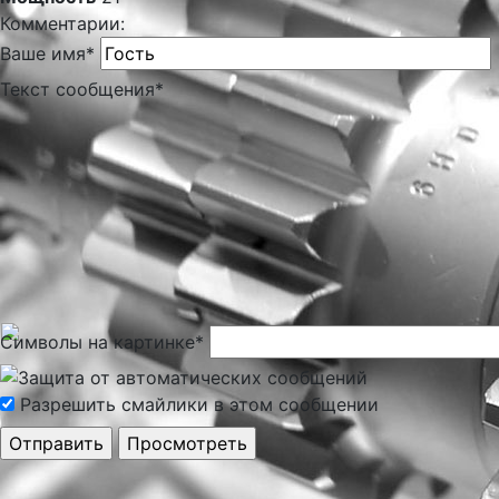
Комментарии:
Ваше имя
*
Текст сообщения
*
Символы на картинке
*
Разрешить смайлики в этом сообщении