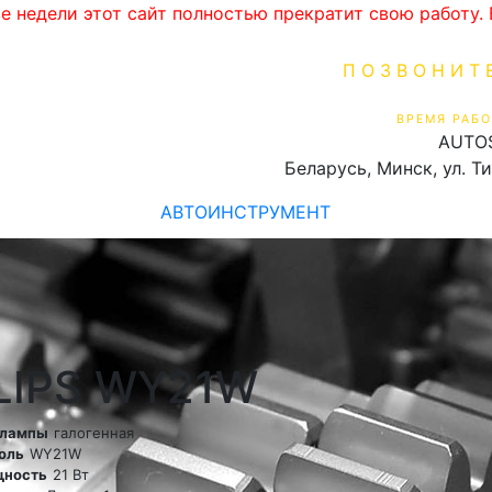
ве недели этот сайт полностью прекратит свою работу
ПОЗВОНИТ
+375 (29) 16
ВРЕМЯ РАБО
AUTO
Пн-Пт 9:00 - 19:00
Беларусь, Минск, ул. Т
АВТОИНСТРУМЕНТ
ILIPS WY21W
 лампы
галогенная
оль
WY21W
ность
21 Вт