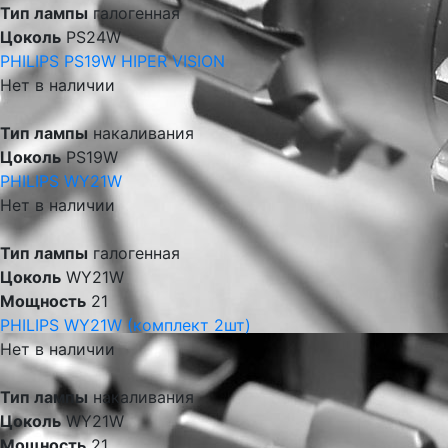
Тип лампы
галогенная
Цоколь
PS24W
PHILIPS PS19W HIPER VISION
Нет в наличии
Тип лампы
накаливания
Цоколь
PS19W
PHILIPS WY21W
Нет в наличии
Тип лампы
галогенная
Цоколь
WY21W
Мощность
21
PHILIPS WY21W (комплект 2шт)
Нет в наличии
Тип лампы
накаливания
Цоколь
WY21W
Мощность
21