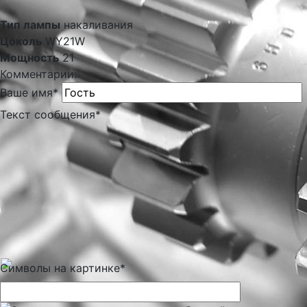
Тип лампы
накаливания
Цоколь
WY21W
Мощность
21
Комментарии:
Ваше имя
*
Текст сообщения
*
Символы на картинке
*