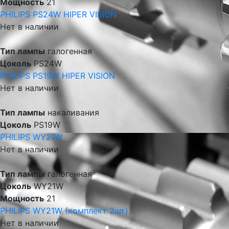
Мощность
21
PHILIPS PS24W HIPER VISION
Нет в наличии
Тип лампы
галогенная
Цоколь
PS24W
PHILIPS PS19W HIPER VISION
Нет в наличии
Тип лампы
накаливания
Цоколь
PS19W
PHILIPS WY21W
Нет в наличии
Тип лампы
галогенная
Цоколь
WY21W
Мощность
21
PHILIPS WY21W (комплект 2шт)
Нет в наличии