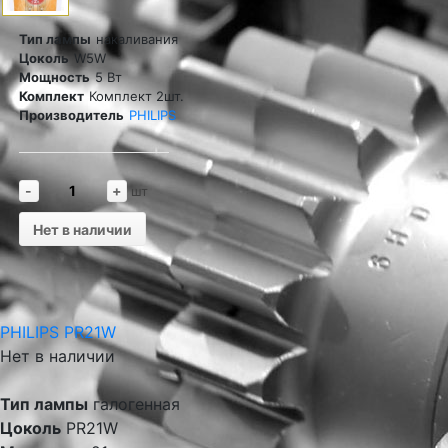
Тип лампы
накаливания
Цоколь
W5W
Мощность
5 Вт
Комплект
Комплект 2шт.
Производитель
PHILIPS
-
+
шт
Нет в наличии
PHILIPS PR21W
Нет в наличии
Тип лампы
галогенная
Цоколь
PR21W