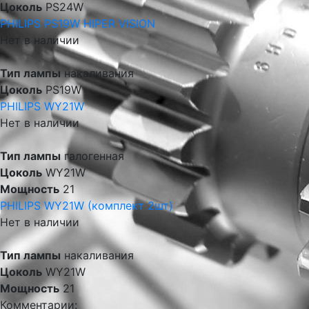
Цоколь
PS24W
PHILIPS PS19W HIPER VISION
Нет в наличии
Тип лампы
накаливания
Цоколь
PS19W
PHILIPS WY21W
Нет в наличии
Тип лампы
галогенная
Цоколь
WY21W
Мощность
21
PHILIPS WY21W (комплект 2шт)
Нет в наличии
Тип лампы
накаливания
Цоколь
WY21W
Мощность
21
Комментарии: