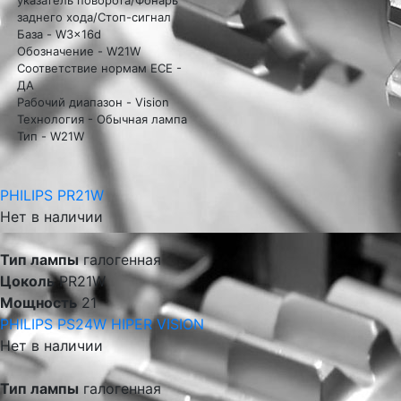
заднего хода/Стоп-сигнал
База - W3x16d
Обозначение - W21W
Соответствие нормам ECE -
ДА
Рабочий диапазон - Vision
Технология - Обычная лампа
Тип - W21W
PHILIPS PR21W
Нет в наличии
Тип лампы
галогенная
Цоколь
PR21W
Мощность
21
PHILIPS PS24W HIPER VISION
Нет в наличии
Тип лампы
галогенная