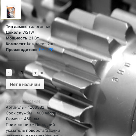
Тип лампы
галогенная
Цоколь
W21W
Мощность
21 Вт
Комплект
Комплект 2шт.
Производитель
PHILIPS
-
+
шт
Нет в наличии
Полное описание
Артикуль - 12065B2
Cрок службы - 400 часов
Люмен - 460 лм
Применение - Передний
указатель поворота/Задний
указатель поворота/Фонарь