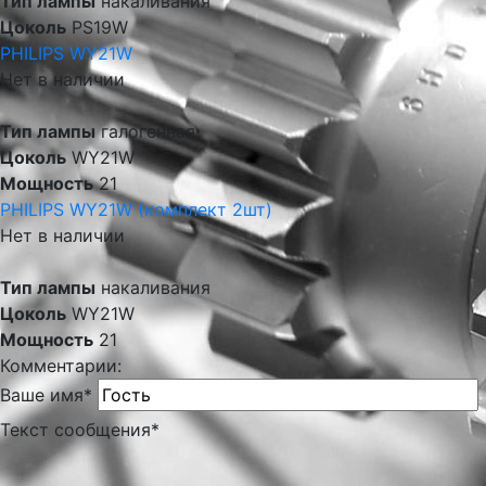
Тип лампы
накаливания
Цоколь
PS19W
PHILIPS WY21W
Нет в наличии
Тип лампы
галогенная
Цоколь
WY21W
Мощность
21
PHILIPS WY21W (комплект 2шт)
Нет в наличии
Тип лампы
накаливания
Цоколь
WY21W
Мощность
21
Комментарии:
Ваше имя
*
Текст сообщения
*