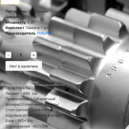
Тип лампы
галогенная
Цоколь
W21/5W
Мощность
5 Вт
Комплект
Ламапа 1 шт.
Производитель
PHILIPS
-
+
шт
Нет в наличии
Полное описание
Cрок службы - 400 часов
Люмен - 440 лм
Применение - Габаритный
фонарь/стояночный фонарь/
Стоп-сигнал/Дневные
ходовые огни/Задний фонарь
База - W3x16q
Обозначение -W21/5W