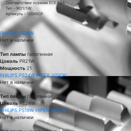
Соответствие нормам ECE -ДА
Тип - W21/5W
Артикуль - 12066CP
PHILIPS PR21W
Нет в наличии
Тип лампы
галогенная
Цоколь
PR21W
Мощность
21
PHILIPS PS24W HIPER VISION
Нет в наличии
Тип лампы
галогенная
Цоколь
PS24W
PHILIPS PS19W HIPER VISION
Нет в наличии