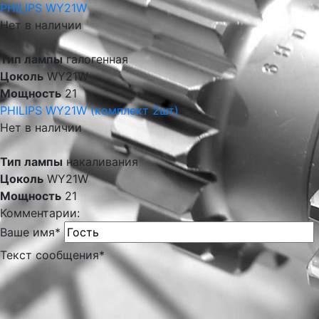
PHILIPS WY21W
Нет в наличии
Тип лампы
галогенная
Цоколь
WY21W
Мощность
21
PHILIPS WY21W (комплект 2шт)
Нет в наличии
Тип лампы
накаливания
Цоколь
WY21W
Мощность
21
Комментарии:
Ваше имя
*
Текст сообщения
*