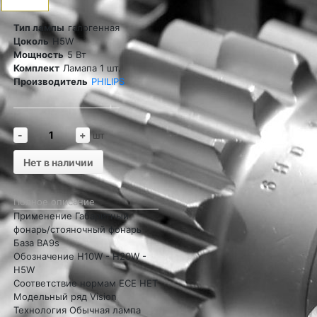
Тип лампы
галогенная
Цоколь
H5W
Мощность
5 Вт
Комплект
Ламапа 1 шт.
Производитель
PHILIPS
-
+
шт
Нет в наличии
Полное описание
Применение Габаритный
фонарь/стояночный фонарь
База BA9s
Обозначение H10W - H20W -
H5W
Соответствие нормам ECE НЕТ
Модельный ряд Vision
Технология Обычная лампа