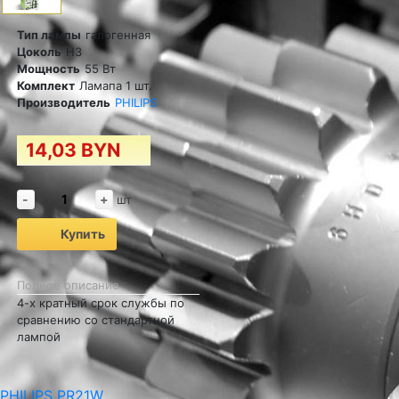
Тип лампы
галогенная
Цоколь
H3
Мощность
55 Вт
Комплект
Ламапа 1 шт.
Производитель
PHILIPS
14,03 BYN
-
+
шт
Купить
Полное описание
4-х кратный срок службы по
сравнению со стандартной
лампой
PHILIPS PR21W