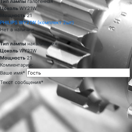
Тип лампы
галогенная
Цоколь
WY21W
Мощность
21
PHILIPS WY21W (комплект 2шт)
Нет в наличии
Тип лампы
накаливания
Цоколь
WY21W
Мощность
21
Комментарии:
Ваше имя
*
Текст сообщения
*