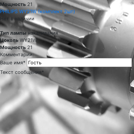
Мощность
21
PHILIPS WY21W (комплект 2шт)
Нет в наличии
Тип лампы
накаливания
Цоколь
WY21W
Мощность
21
Комментарии:
Ваше имя
*
Текст сообщения
*