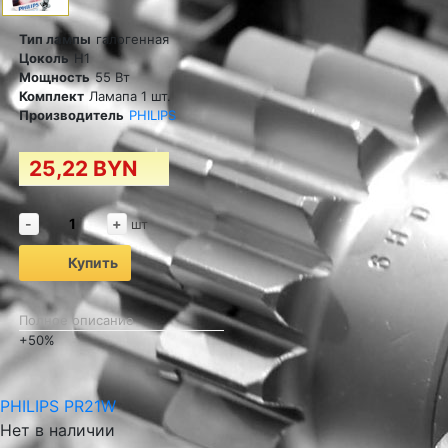
Тип лампы
галогенная
Цоколь
H1
Мощность
55 Вт
Комплект
Ламапа 1 шт.
Производитель
PHILIPS
25,22 BYN
-
+
шт
Купить
Полное описание
+50%
PHILIPS PR21W
Нет в наличии