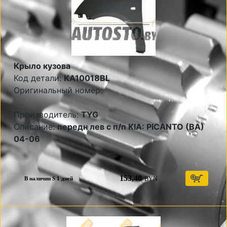
Крыло кузова
Код детали:
KA10018BL
Оригинальный номер:
Производитель:
TYG
Описание:
передн лев с п/п KIA: PICANTO (BA)
04-06
153,40
BYN
В наличии S 1 дней