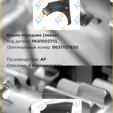
Крыло переднее (левое)
Код детали:
PKA10027CL
Оригинальный номер:
6631107630
Производитель:
AP
Описание:
с повторителем