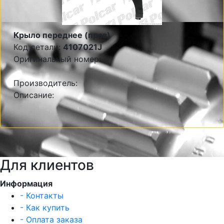
Крыло переднее (прав)
Код детали:
4107021J
Оригинальный номер:
Производитель:
Описание:
Для клиентов
Информация
- Контакты
- Как купить
- Оплата заказа