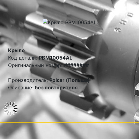
Крыло
Код детали:
PBM10054AL
Оригинальный номер:
########
Производитель:
Polcar (Польша)
Описание:
без повторителя