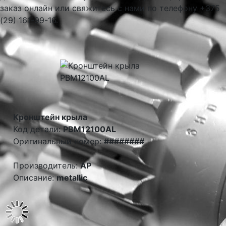
заказ онлайн или свяжитесь с нами по телефону +375
(29) 161-99-16.
Кронштейн крыла
Код детали:
PBM12100AL
Оригинальный номер:
########
Производитель:
AP
Описание:
metallic