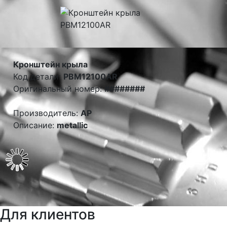
Кронштейн крыла
Код детали:
PBM12100AR
Оригинальный номер:
########
Производитель:
AP
Описание:
metallic
Для клиентов