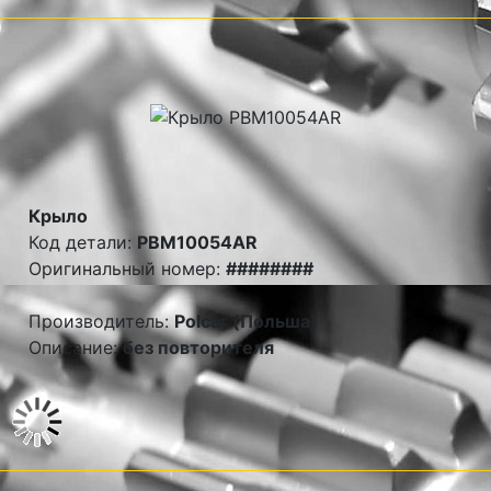
Крыло
Код детали:
PBM10054AR
Оригинальный номер:
########
Производитель:
Polcar (Польша)
Описание:
без повторителя