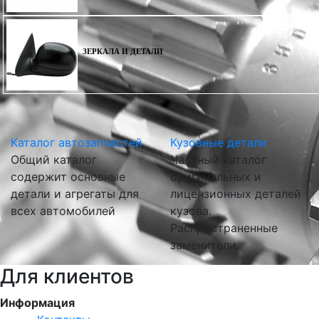
ЗЕРКАЛА И ДЕТАЛИ
Каталог автозапчастей
Кузовные детали
Общий каталог
Частный каталог
содержит основные
оригинальных и
детали и агрегаты для
лицензионных деталей
всех автомобилей
кузова.
Распространенные
заменители.
Для клиентов
Информация