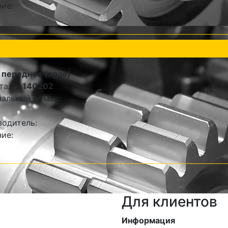
ие:
переднее (прав)
тали:
140202
альный номер:
одитель:
ие:
Для клиентов
Информация