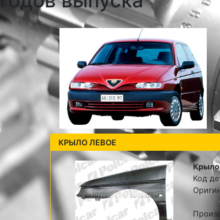
годов выпуска
КРЫЛО ЛЕВОЕ
Крыло 
Код де
Оригин
Произв