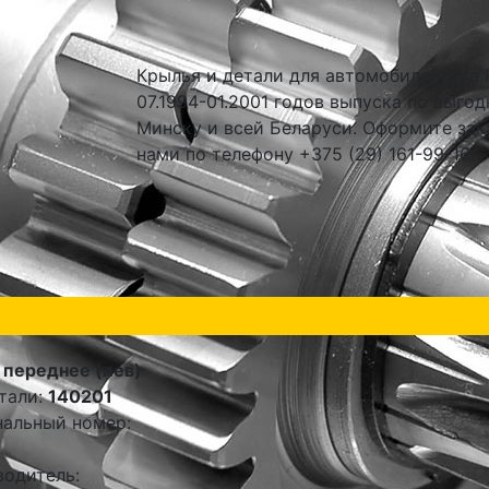
Крылья и детали для автомобилей Alfa 
07.1994-01.2001 годов выпуска по выгод
Минску и всей Беларуси. Оформите зак
нами по телефону +375 (29) 161-99-16.
переднее (лев)
тали:
140201
альный номер:
одитель: