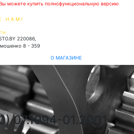
. Вы можете купить полнофункциональную версию
Е НАМ!
1-99-16
0
ТЫ:
shopping_cart
STO.BY
220086,
имошенко 8 - 359
О МАГАЗИНЕ
0) 07.1994-01.2001