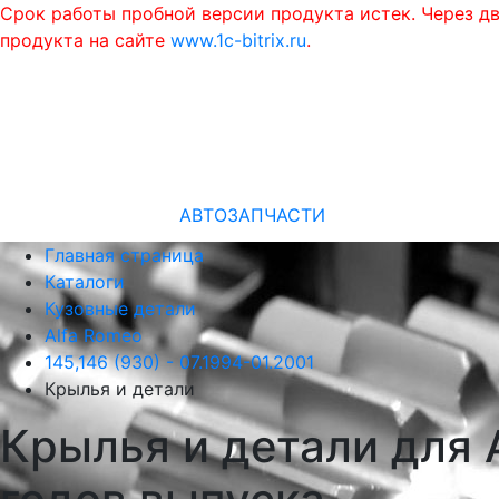
Срок работы пробной версии продукта истек. Через д
продукта на сайте
www.1c-bitrix.ru
.
АВТОЗАПЧАСТИ
Главная страница
Каталоги
Кузовные детали
Alfa Romeo
145,146 (930) - 07.1994-01.2001
Крылья и детали
Крылья и детали для A