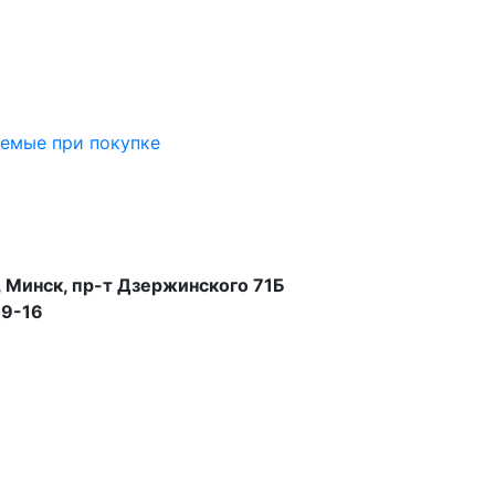
аемые при покупке
 Минск, пр-т Дзержинского 71Б
99-16