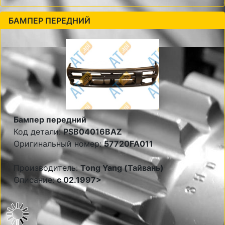
БАМПЕР ПЕРЕДНИЙ
Бампер передний
Код детали:
PSB04016BAZ
Оригинальный номер:
57720FA011
Производитель:
Tong Yang (Тайвань)
Описание:
с 02.1997>