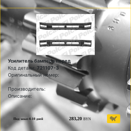
Усилитель бампера перед
Код детали:
721107-3
Оригинальный номер:
Производитель:
Описание:
283,20
BYN
Под заказ 4-10 дней