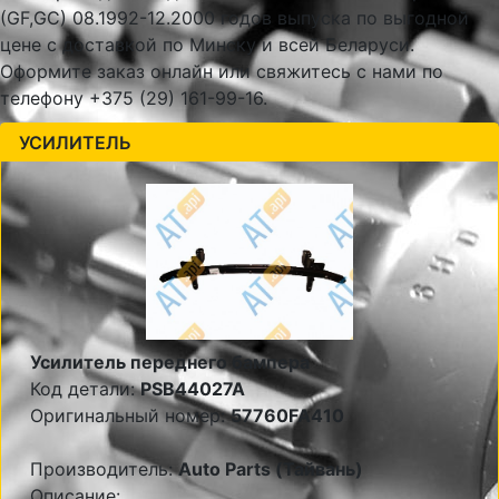
(GF,GC) 08.1992-12.2000 годов выпуска по выгодной
цене с доставкой по Минску и всей Беларуси.
Оформите заказ онлайн или свяжитесь с нами по
телефону +375 (29) 161-99-16.
УСИЛИТЕЛЬ
Усилитель переднего бампера
Код детали:
PSB44027A
Оригинальный номер:
57760FA410
Производитель:
Auto Parts (Тайвань)
Описание: