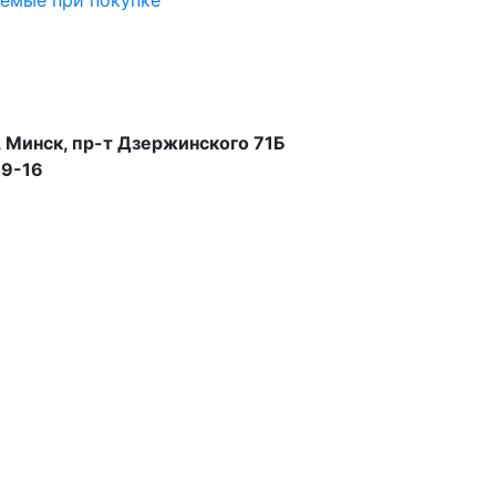
аемые при покупке
 Минск, пр-т Дзержинского 71Б
99-16