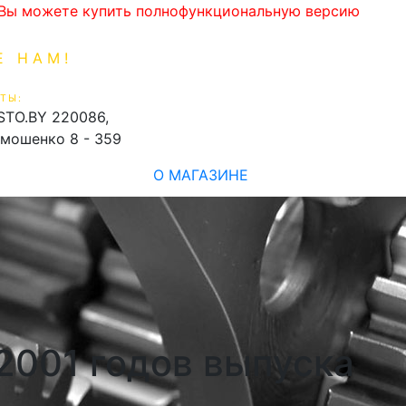
. Вы можете купить полнофункциональную версию
Е НАМ!
1-99-16
0
ТЫ:
shopping_cart
STO.BY
220086,
имошенко 8 - 359
О МАГАЗИНЕ
.2001 годов выпуска