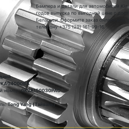
Бампера и детали для автомобилей Kia S
годов выпуска по выгодной цене с дост
Беларуси. Оформите заказ онлайн или 
телефону +375 (29) 161-99-16.
дний
PKA04000BA
й номер:
0K2A150030PAC
ль:
Tong Yang (Тайвань)