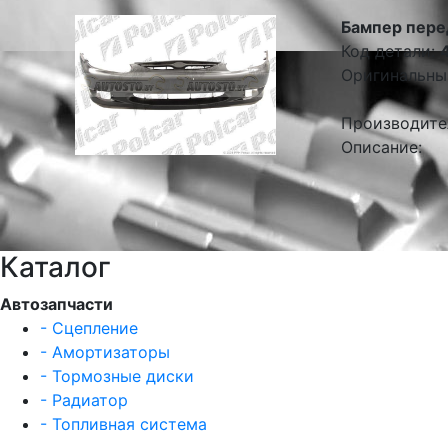
Бампер пере
Код детали:
Оригинальны
Производите
Описание:
Каталог
Автозапчасти
- Сцепление
- Амортизаторы
- Тормозные диски
- Радиатор
- Топливная система