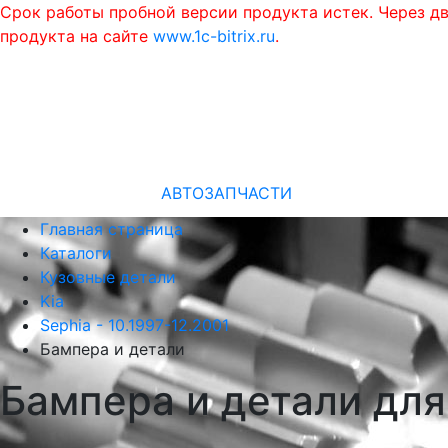
Срок работы пробной версии продукта истек. Через д
продукта на сайте
www.1c-bitrix.ru
.
АВТОЗАПЧАСТИ
Главная страница
Каталоги
Кузовные детали
Kia
Sephia - 10.1997-12.2001
Бампера и детали
Бампера и детали для 