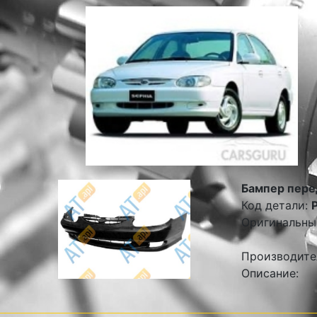
Бампер пере
Код детали:
Оригинальны
Производите
Описание: