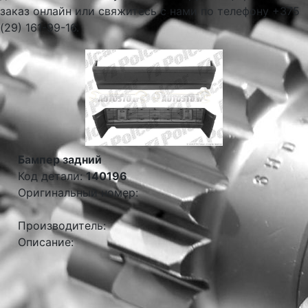
заказ онлайн или свяжитесь с нами по телефону +375
(29) 161-99-16.
Бампер задний
Код детали:
140196
Оригинальный номер:
Производитель:
Описание: