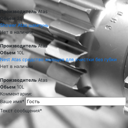
Производитель
Atas
Обьем
25L
Shower Atas шампунь
Нет в наличии
Производитель
Atas
Обьем
10L
Nest Atas средство моющее для очистки без губки
Нет в наличии
Производитель
Atas
Обьем
10L
Комментарии:
Ваше имя
*
Текст сообщения
*