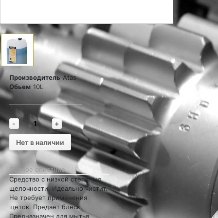
Производитель
Atas
Обьем
10L
-
+
Нет в наличии
Полное описание
Средство с низкой степенью
щелочности. Идеально чистит.
Не требует применения
щеток. Предает блеск.
Предназначен для мытья