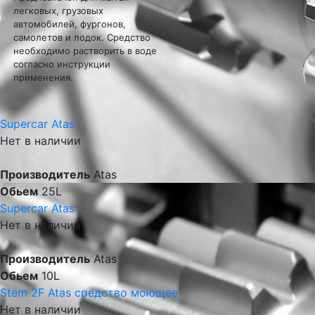
легковых, грузовых
автомобилей, фургонов,
самолетов и лодок. Средство
необходимо растворить в воде
согласно инструкции
применения.
Supercar Atas
Нет в наличии
Производитель
Atas
Обьем
25L
Supercar Atas
Нет в наличии
Производитель
Atas
Обьем
10L
Stem 2F Atas средство моющее
Нет в наличии