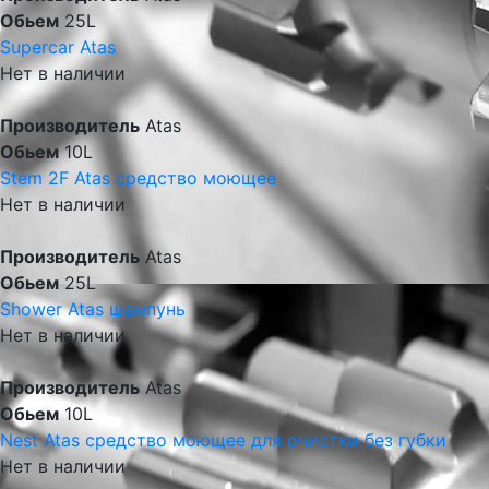
Обьем
25L
Supercar Atas
Нет в наличии
Производитель
Atas
Обьем
10L
Stem 2F Atas средство моющее
Нет в наличии
Производитель
Atas
Обьем
25L
Shower Atas шампунь
Нет в наличии
Производитель
Atas
Обьем
10L
Nest Atas средство моющее для очистки без губки
Нет в наличии