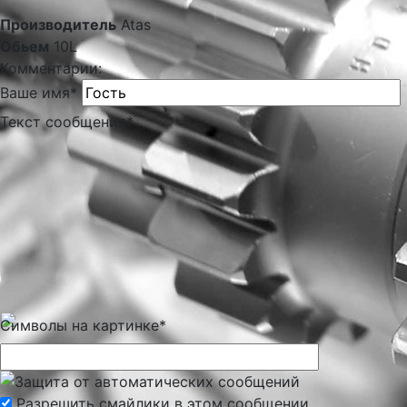
Производитель
Atas
Обьем
10L
Комментарии:
Ваше имя
*
Текст сообщения
*
Символы на картинке
*
Разрешить смайлики в этом сообщении