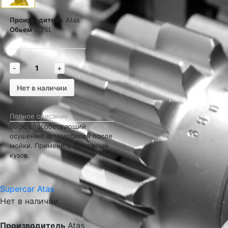
Производитель
Atas
Обьем
0.75L
-
+
Нет в наличии
Полное описание
Воск, способствующий
осушению автомобилей после
мойки. Применять на мокрый
кузов.
Supercar Atas
Нет в наличии
Производитель
Atas