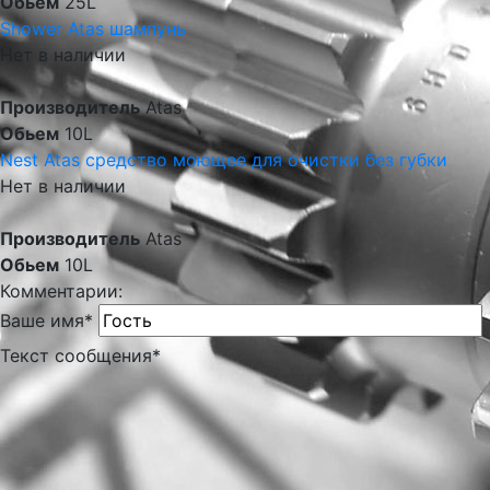
Обьем
25L
Shower Atas шампунь
Нет в наличии
Производитель
Atas
Обьем
10L
Nest Atas средство моющее для очистки без губки
Нет в наличии
Производитель
Atas
Обьем
10L
Комментарии:
Ваше имя
*
Текст сообщения
*