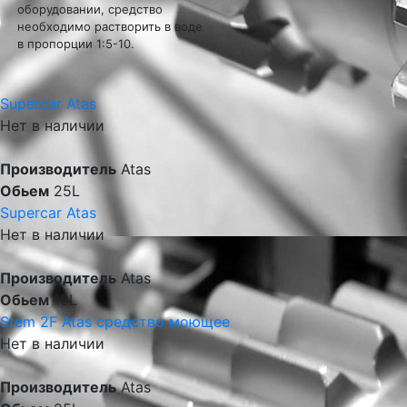
оборудовании, средство
необходимо растворить в воде
в пропорции 1:5-10.
Supercar Atas
Нет в наличии
Производитель
Atas
Обьем
25L
Supercar Atas
Нет в наличии
Производитель
Atas
Обьем
10L
Stem 2F Atas средство моющее
Нет в наличии
Производитель
Atas