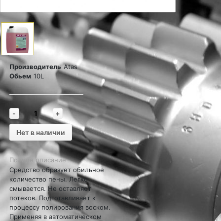
Производитель
Atas
Обьем
10L
-
+
Нет в наличии
Полное описание
Средство образует обильное
количество пены. Легко
смывается. Не оставляет
потеков. Подготавливает к
процессу полирования воском.
Применяя в автоматическом