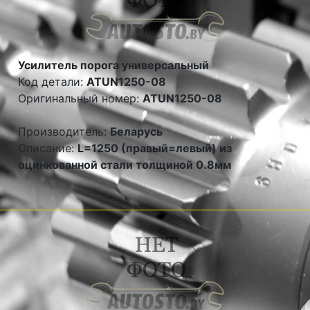
Усилитель порога универсальный
Код детали:
ATUN1250-08
Оригинальный номер:
ATUN1250-08
Производитель:
Беларусь
Описание:
L=1250 (правый=левый) из
оцинкованной стали толщиной 0.8мм