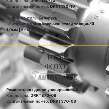
Код детали:
DRKT130-10
Оригинальный номер:
DRKT130-10
Производитель:
Беларусь
Описание:
из оцинкованной стали толщиной
1.0мм [H=130]
Ремкомплект двери универсальный
Код детали:
DRKT370-08
Оригинальный номер:
DRKT370-08