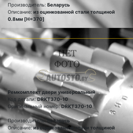
Производитель:
Беларусь
Описание:
из оцинкованной стали толщиной
0.8мм [H=370]
Ремкомплект двери универсальный
Код детали:
DRKT370-10
Оригинальный номер:
DRKT370-10
Производитель:
Беларусь
Описание:
из оцинкованной стали толщиной