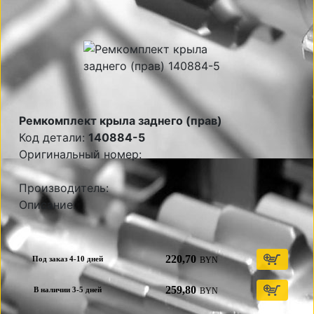
Ремкомплект крыла заднего (прав)
Код детали:
140884-5
Оригинальный номер:
Производитель:
Описание:
220,70
BYN
Под заказ 4-10 дней
259,80
BYN
В наличии 3-5 дней