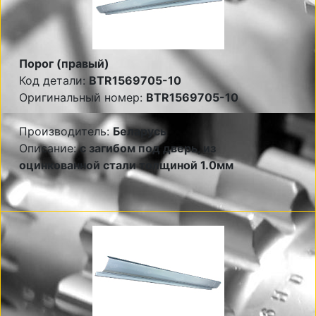
Порог (правый)
Код детали:
BTR1569705-10
Оригинальный номер:
BTR1569705-10
Производитель:
Беларусь
Описание:
с загибом под дверь, из
оцинкованной стали толщиной 1.0мм