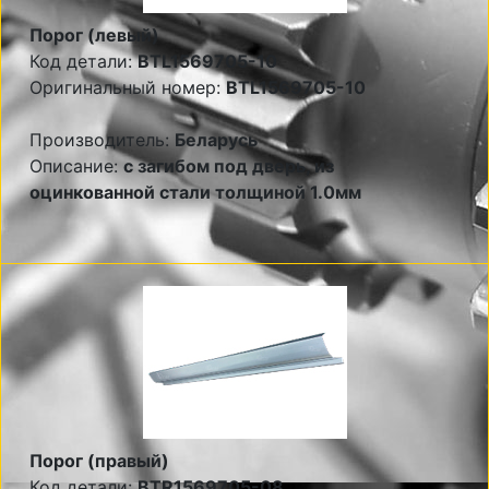
Порог (левый)
Код детали:
BTL1569705-10
Оригинальный номер:
BTL1569705-10
Производитель:
Беларусь
Описание:
с загибом под дверь, из
оцинкованной стали толщиной 1.0мм
Порог (правый)
Код детали:
BTR1569705-08