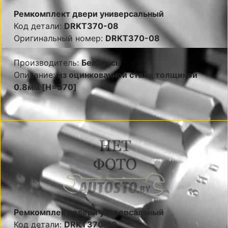
Ремкомплект двери универсальный
Код детали:
DRKT370-08
Оригинальный номер:
DRKT370-08
Производитель:
Беларусь
Описание:
из оцинкованной стали толщиной
0.8мм [H=370]
Ремкомплект двери универсальный
Код детали:
DRKT370-10