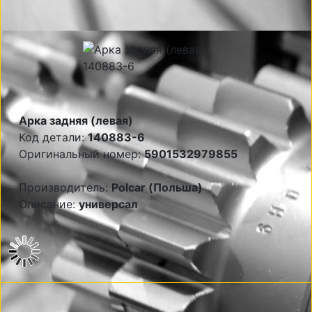
Арка задняя (левая)
Код детали:
140883-6
Оригинальный номер:
5901532979855
Производитель:
Polcar (Польша)
Описание:
универсал