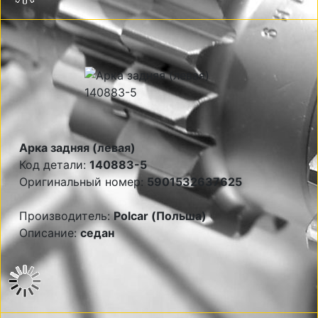
Арка задняя (левая)
Код детали:
140883-5
Оригинальный номер:
5901532637625
Производитель:
Polcar (Польша)
Описание:
седан