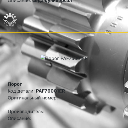
Описание:
седан/универсал
Порог
Код детали:
PAF76001ER
Оригинальный номер:
Производитель:
Описание: