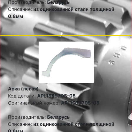
Производитель:
Беларусь
Описание:
из оцинкованной стали толщиной
0.8мм
Арка (левая)
Код детали:
APL1569705-08
Оригинальный номер:
APL1569705-08
Производитель:
Беларусь
Описание:
из оцинкованной стали толщиной
0.8мм