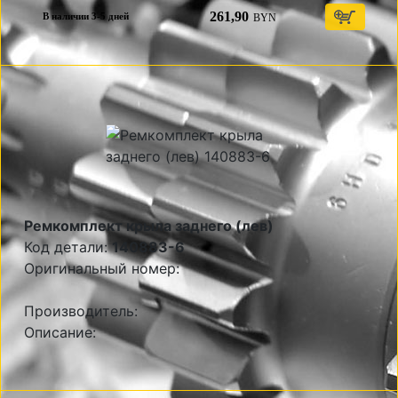
261,90
BYN
В наличии 3-5 дней
Ремкомплект крыла заднего (лев)
Код детали:
140883-6
Оригинальный номер:
Производитель:
Описание: