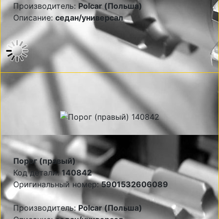
Производитель:
Polcar (Польша)
Описание:
седан/универсал
Порог (правый)
Код детали:
140842
Оригинальный номер:
5901532606089
Производитель:
Polcar (Польша)