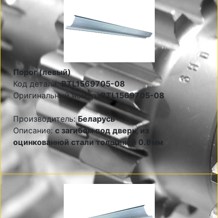
Порог (левый)
Код детали:
BTL1569705-08
Оригинальный номер:
BTL1569705-08
Производитель:
Беларусь
Описание:
с загибом под дверь, из
оцинкованной стали толщиной 0.8мм