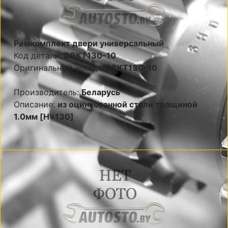
Ремкомплект двери универсальный
Код детали:
DRKT130-10
Оригинальный номер:
DRKT130-10
Производитель:
Беларусь
Описание:
из оцинкованной стали толщиной
1.0мм [H=130]