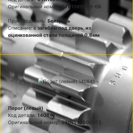
Оригинальный номер:
BTR1569705-08
Производитель:
Беларусь
Описание:
с загибом под дверь, из
оцинкованной стали толщиной 0,8мм
Порог (левый)
Код детали:
140841
Оригинальный номер:
5901532606072