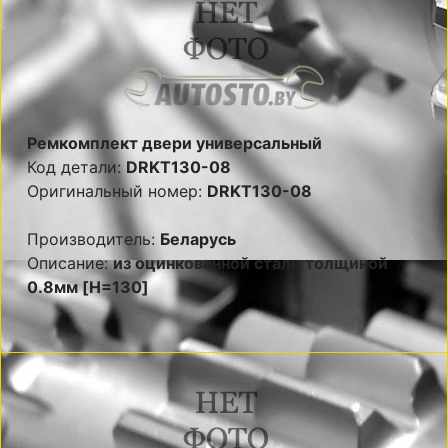
Ремкомплект двери универсальный
Код детали:
DRKT130-08
Оригинальный номер:
DRKT130-08
Производитель:
Беларусь
Описание:
из оцинкованной стали толщиной
0.8мм [H=130]