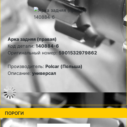
Арка задняя (правая)
Код детали:
140884-6
Оригинальный номер:
5901532979862
Производитель:
Polcar (Польша)
Описание:
универсал
ПОРОГИ