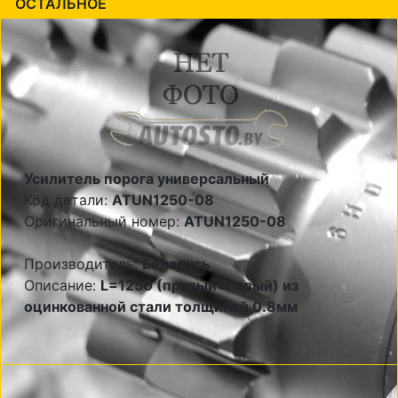
ОСТАЛЬНОЕ
Усилитель порога универсальный
Код детали:
ATUN1250-08
Оригинальный номер:
ATUN1250-08
Производитель:
Беларусь
Описание:
L=1250 (правый=левый) из
оцинкованной стали толщиной 0.8мм