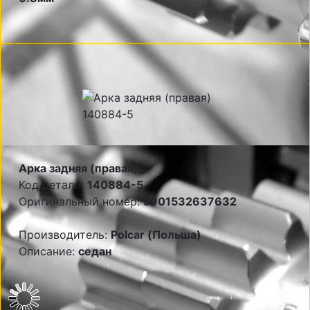
Арка задняя (правая)
Код детали:
140884-5
Оригинальный номер:
5901532637632
Производитель:
Polcar (Польша)
Описание:
седан