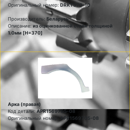
Оригинальный номер:
DRKT370-10
Производитель:
Беларусь
Описание:
из оцинкованной стали толщиной
1.0мм [H=370]
Арка (правая)
Код детали:
APR1569705-08
Оригинальный номер:
APR1569705-08