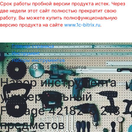
Срок работы пробной версии продукта истек. Через
две недели этот сайт полностью прекратит свою
работу. Вы можете купить полнофункциональную
версию продукта на сайте
www.1c-bitrix.ru
.
0
phone
menu
shopping_cart
Главная страница
Инструмент
Наборы инструментов
Forsage 42182-5 218 предметов
Набор инструмента
универсальный
Forsage 42182-5 218
предметов