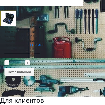
Тип
универсальный
Размер
1/4" / 3/8" / 1/2"
Количество предметов
218 шт
Производитель
FORSAGE
-
+
Нет в наличии
Полное описание
6 граней
Для клиентов